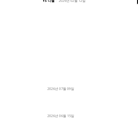
YS 디젤
-
2026년 02월 12일
■디젤트럭■ 허가.진행
파주시 1.2톤 카고트럭 용달넘버 구매 완료! 접
지 신속하게 진행
2026년 07월 09일
용인 고객님 1.2톤 냉동탑차 영업용번호판 계약 
료
2026년 06월 15일
[김해트럭매매] 3.5톤 윙바디에 개별화물넘버 
월 고정 지입료 탈출한 후기