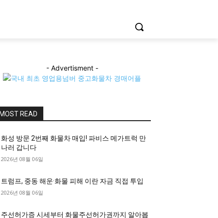
- Advertisment -
MOST READ
화성 방문 2번째 화물차 매입! 파비스 메가트럭 만
나러 갑니다
2026년 08월 06일
트럼프, 중동 해운·화물 피해 이란 자금 직접 투입
2026년 08월 06일
주선허가증 시세부터 화물주선허가권까지 알아봅