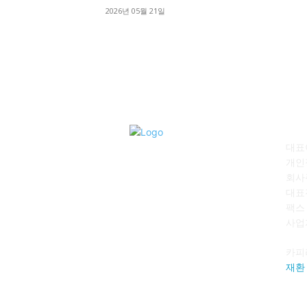
2026년 05월 21일
회
대표이
개인
회사
대표전
팩스 :
사업자
카피
재환