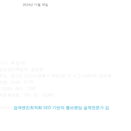
■
2024년 11월 18일
■
사소개
F
사 : 육 성 재
정보관리책임자 : 송민영
주소 : 경기도 안산시 상록구 해양3로 15 시그니처타워 2020호
화 : 1644 - 9779
 0504 - 065 - 7788
등록번호 : 739 - 85 - 02383
라이터:
검색엔진최적화 SEO 기반의 웹브랜딩 설계전문가 김