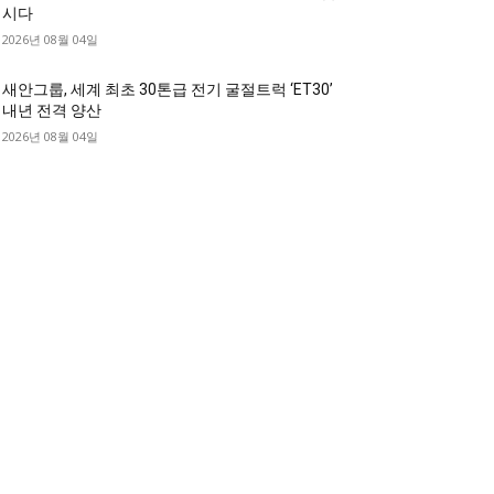
시다
2026년 08월 04일
새안그룹, 세계 최초 30톤급 전기 굴절트럭 ‘ET30’
내년 전격 양산
2026년 08월 04일
디젤트럭 카테고리
디젤트럭■ 추천.매물
1168
디젤트럭스토리
428
디젤트럭■화물.정보
188
중고트럭매매 ■중고화물차매매 ■영업용번호판시
 ■중고트럭가격 ■소식 제공 알뜰정보
149
디젤트럭■ 허가.진행
128
디젤트럭■ 계약.상담
126