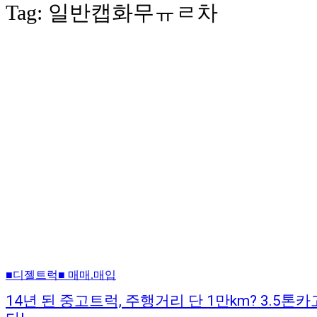
Tag:
일반캡화무ㅠㄹ차
■디젤트럭■ 매매.매입
14년 된 중고트럭, 주행거리 단 1만km? 3.5톤