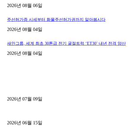
2026년 08월 06일
주선허가증 시세부터 화물주선허가권까지 알아봅시다
2026년 08월 04일
새안그룹, 세계 최초 30톤급 전기 굴절트럭 ‘ET30’ 내년 전격 양산
2026년 08월 04일
■디젤트럭■ 허가.진행
파주시 1.2톤 카고트럭 용달넘버 구매 완료! 접수까지 신속하게 진행
2026년 07월 09일
용인 고객님 1.2톤 냉동탑차 영업용번호판 계약 완료
2026년 06월 15일