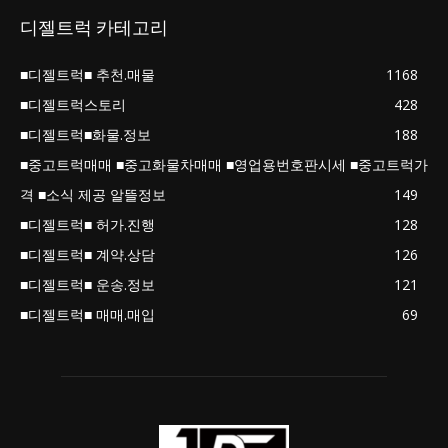
디젤트럭 카테고리
■디젤트럭■ 추천.매물
1168
■디젤트럭스토리
428
■디젤트럭■화물.정보
188
■중고트럭매매 ■중고화물차매매 ■영업용번호판시세 ■중고트럭가
격 ■소식 제공 알뜰정보
149
■디젤트럭■ 허가.진행
128
■디젤트럭■ 계약.상담
126
■디젤트럭■ 운송.정보
121
■디젤트럭■ 매매.매입
69