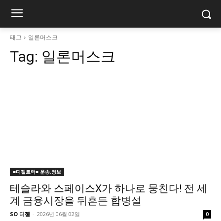
태그
일론머스크
Tag:
일론머스크
■디젤트럭■ 운송.정보
테슬라와 스페이스X가 하나로 뭉친다! 전 세
계 금융시장을 뒤흔든 합병설
SO 디젤
-
2026년 06월 02일
0