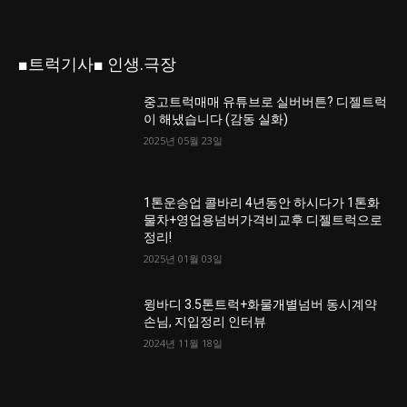
■트럭기사■ 인생.극장
중고트럭매매 유튜브로 실버버튼? 디젤트럭
이 해냈습니다 (감동 실화)
2025년 05월 23일
1톤운송업 콜바리 4년동안 하시다가 1톤화
물차+영업용넘버가격비교후 디젤트럭으로
정리!
2025년 01월 03일
윙바디 3.5톤트럭+화물개별넘버 동시계약
손님, 지입정리 인터뷰
2024년 11월 18일