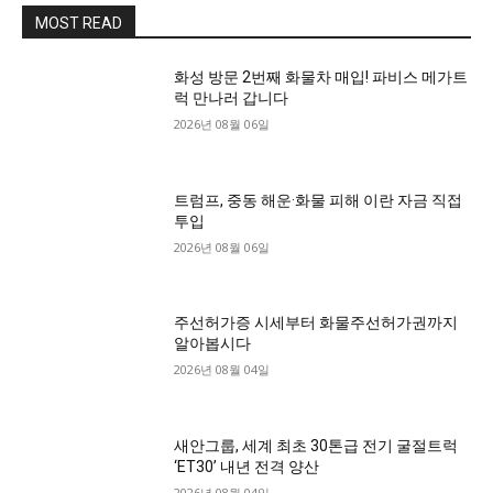
MOST READ
화성 방문 2번째 화물차 매입! 파비스 메가트
럭 만나러 갑니다
2026년 08월 06일
트럼프, 중동 해운·화물 피해 이란 자금 직접
투입
2026년 08월 06일
주선허가증 시세부터 화물주선허가권까지
알아봅시다
2026년 08월 04일
새안그룹, 세계 최초 30톤급 전기 굴절트럭
‘ET30’ 내년 전격 양산
2026년 08월 04일