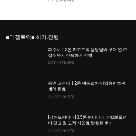
■디젤트럭■ 허가.진행
파주시 1.2톤 카고트럭 용달넘버 구매 완료!
접수까지 신속하게 진행
2026년 07월 09일
용인 고객님 1.2톤 냉동탑차 영업용번호판
계약 완료
2026년 06월 15일
[김해트럭매매] 3.5톤 윙바디에 개별화물넘
버 달고 월 고정 지입료 탈출한 후기
2026년 05월 21일