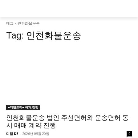
태그
인천화물운송
Tag:
인천화물운송
■디젤트럭■ 허가.진행
인천화물운송 법인 주선면허와 운송면허 동
시 매매 계약 진행
디젤 DE
-
2026년 05월 20일
0