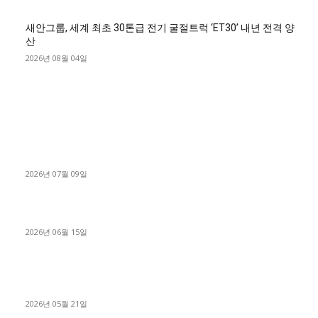
새안그룹, 세계 최초 30톤급 전기 굴절트럭 ‘ET30’ 내년 전격 양
산
2026년 08월 04일
■디젤트럭■ 허가.진행
파주시 1.2톤 카고트럭 용달넘버 구매 완료! 접수까지 신속하게
진행
2026년 07월 09일
용인 고객님 1.2톤 냉동탑차 영업용번호판 계약 완료
2026년 06월 15일
[김해트럭매매] 3.5톤 윙바디에 개별화물넘버 달고 월 고정 지입
료 탈출한 후기
2026년 05월 21일