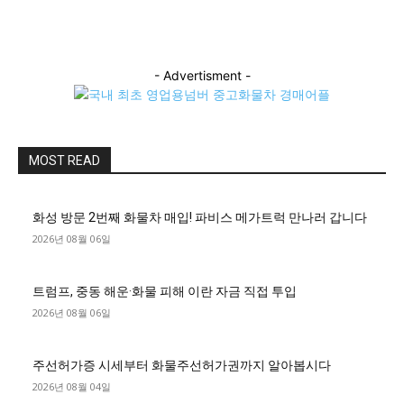
- Advertisment -
MOST READ
화성 방문 2번째 화물차 매입! 파비스 메가트럭 만나러 갑니다
2026년 08월 06일
트럼프, 중동 해운·화물 피해 이란 자금 직접 투입
2026년 08월 06일
주선허가증 시세부터 화물주선허가권까지 알아봅시다
2026년 08월 04일