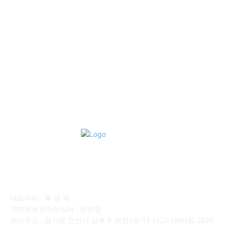
■중고트럭매매 ■중고화물차매매 ■영업용번호판시세 ■중고트럭가
격 ■소식 제공 알뜰정보
149
■디젤트럭■ 허가.진행
128
■디젤트럭■ 계약.상담
126
■디젤트럭■ 운송.정보
121
■디젤트럭■ 매매.매입
69
회사소개
대표이사 : 육 성 재
개인정보관리책임자 : 송민영
회사주소 : 경기도 안산시 상록구 해양3로 15 시그니처타워 2020