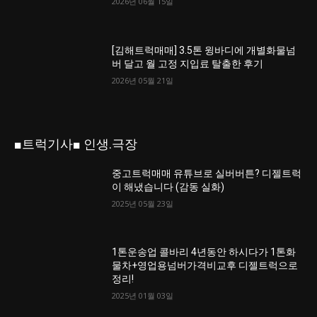
2026년 06월 15일
[김해트럭매매] 3.5톤 윙바디에 개별화물넘
버 달고 월 고정 지입료 탈출한 후기
2026년 05월 21일
■트럭기사■ 인생.극장
중고트럭매매 유튜브로 실버버튼? 디젤트럭
이 해냈습니다 (감동 실화)
2025년 05월 23일
1톤운송업 콜바리 4년동안 하시다가 1톤화
물차+영업용넘버가격비교후 디젤트럭으로
정리!
2025년 01월 03일