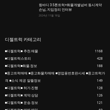
윙바디 3.5톤트럭+화물개별넘버 동시계약
손님, 지입정리 인터뷰
2024년 11월 18일
디젤트럭 카테고리
■디젤트럭■ 추천.매물
1168
■디젤트럭스토리
428
■디젤트럭■화물.정보
188
■중고트럭매매 ■중고화물차매매 ■영업용번호판시세 ■중고트럭가
격 ■소식 제공 알뜰정보
149
■디젤트럭■ 허가.진행
128
■디젤트럭■ 계약.상담
126
■디젤트럭■ 운송.정보
121
■디젤트럭■ 매매.매입
69