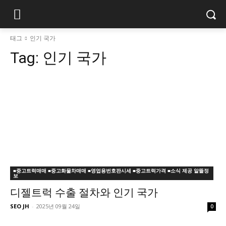
태그
인기 국가
Tag:
인기 국가
■중고트럭매매 ■중고화물차매매 ■영업용번호판시세 ■중고트럭가격 ■소식 제공 알뜰정
보
디젤트럭 수출 절차와 인기 국가
SEO JH
-
2025년 09월 24일
0