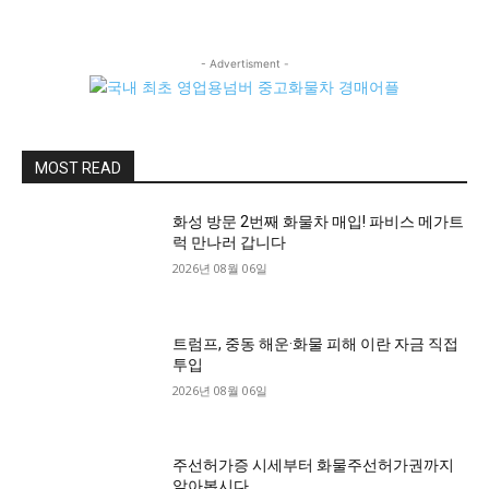
- Advertisment -
MOST READ
화성 방문 2번째 화물차 매입! 파비스 메가트
럭 만나러 갑니다
2026년 08월 06일
트럼프, 중동 해운·화물 피해 이란 자금 직접
투입
2026년 08월 06일
주선허가증 시세부터 화물주선허가권까지
알아봅시다