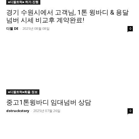
■디젤트럭■ 허가.진행
경기 수원시에서 고객님, 1톤 윙바디 & 용달
넘버 시세 비교후 계약완료!
디젤 DE
-
2025년 08월 08일
0
■디젤트럭■화물.정보
중고1톤윙바디 임대넘버 상담
dstruckstory
-
2025년 07월 26일
0