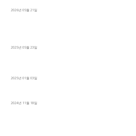
료 탈출한 후기
2026년 05월 21일
■트럭기사■ 인생.극장
중고트럭매매 유튜브로 실버버튼? 디젤트럭이 해냈습니다 (감동
실화)
2025년 05월 23일
1톤운송업 콜바리 4년동안 하시다가 1톤화물차+영업용넘버가
격비교후 디젤트럭으로 정리!
2025년 01월 03일
윙바디 3.5톤트럭+화물개별넘버 동시계약손님, 지입정리 인터뷰
2024년 11월 18일
디젤트럭 카테고리
■디젤트럭■ 추천.매물
1168
■디젤트럭스토리
428