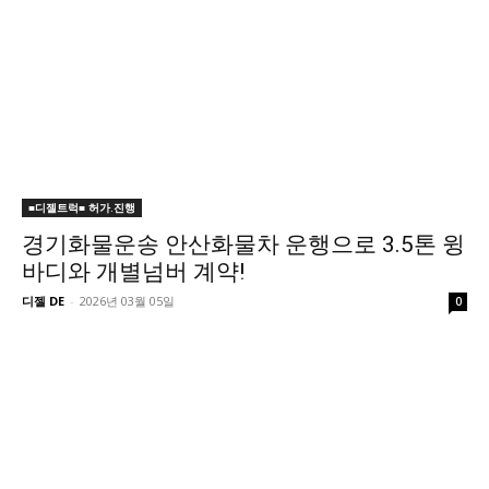
■디젤트럭■ 허가.진행
경기화물운송 안산화물차 운행으로 3.5톤 윙
바디와 개별넘버 계약!
디젤 DE
-
2026년 03월 05일
0