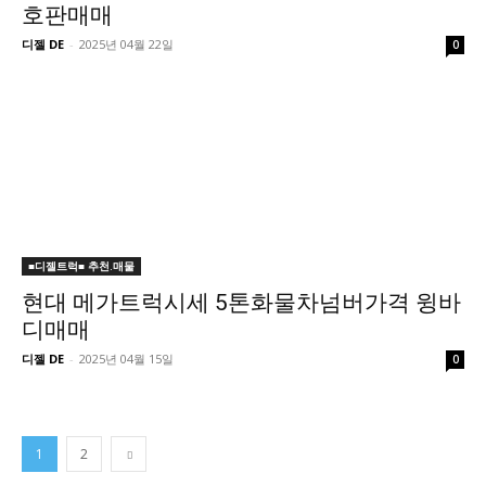
호판매매
디젤 DE
-
2025년 04월 22일
0
■디젤트럭■ 추천.매물
현대 메가트럭시세 5톤화물차넘버가격 윙바
디매매
디젤 DE
-
2025년 04월 15일
0
1
2