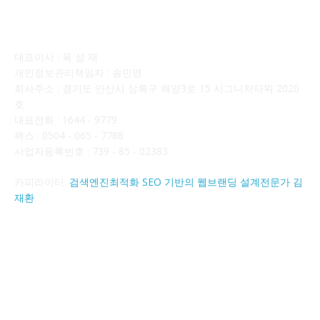
회사소개
대표이사 : 육 성 재
개인정보관리책임자 : 송민영
회사주소 : 경기도 안산시 상록구 해양3로 15 시그니처타워 2020
호
대표전화 : 1644 - 9779
팩스 : 0504 - 065 - 7788
사업자등록번호 : 739 - 85 - 02383
카피라이터:
검색엔진최적화 SEO 기반의 웹브랜딩 설계전문가 김
재환
FOLLOW US