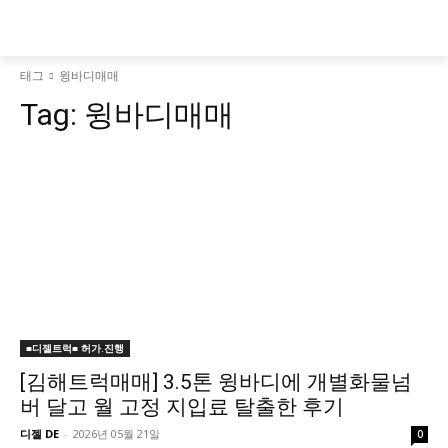
태그
윙바디매매
Tag:
윙바디매매
■디젤트럭■ 허가.진행
[김해트럭매매] 3.5톤 윙바디에 개별화물넘
버 달고 월 고정 지입료 탈출한 후기
디젤 DE
-
2026년 05월 21일
0