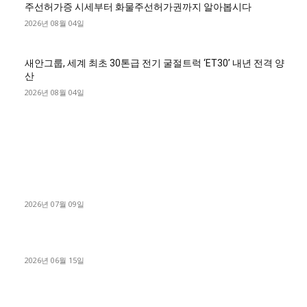
주선허가증 시세부터 화물주선허가권까지 알아봅시다
2026년 08월 04일
새안그룹, 세계 최초 30톤급 전기 굴절트럭 ‘ET30’ 내년 전격 양
산
2026년 08월 04일
■디젤트럭■ 허가.진행
파주시 1.2톤 카고트럭 용달넘버 구매 완료! 접수까지 신속하게
진행
2026년 07월 09일
용인 고객님 1.2톤 냉동탑차 영업용번호판 계약 완료
2026년 06월 15일
[김해트럭매매] 3.5톤 윙바디에 개별화물넘버 달고 월 고정 지입