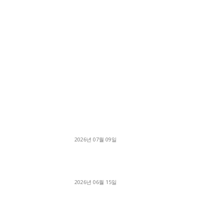
■디젤트럭■ 허가.진행
파주시 1.2톤 카고트럭 용달넘버 구매 완료! 접
지 신속하게 진행
2026년 07월 09일
용인 고객님 1.2톤 냉동탑차 영업용번호판 계약 
료
2026년 06월 15일
[김해트럭매매] 3.5톤 윙바디에 개별화물넘버 
월 고정 지입료 탈출한 후기