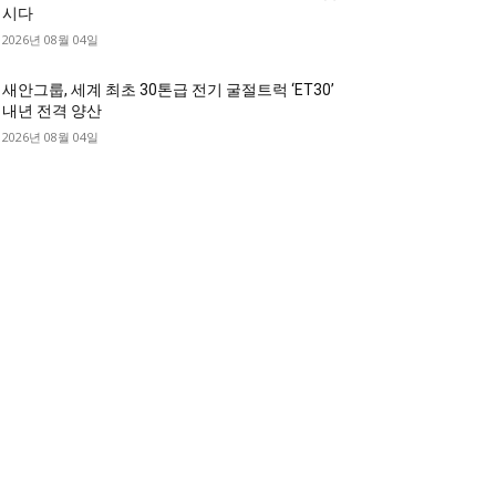
시다
2026년 08월 04일
새안그룹, 세계 최초 30톤급 전기 굴절트럭 ‘ET30’
내년 전격 양산
2026년 08월 04일
디젤트럭 카테고리
디젤트럭■ 추천.매물
1168
디젤트럭스토리
428
디젤트럭■화물.정보
188
중고트럭매매 ■중고화물차매매 ■영업용번호판시
 ■중고트럭가격 ■소식 제공 알뜰정보
149
디젤트럭■ 허가.진행
128
디젤트럭■ 계약.상담
126