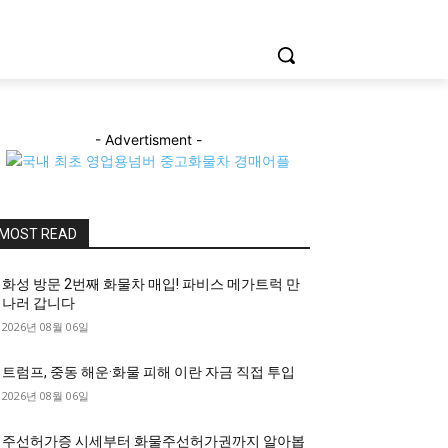
- Advertisment -
MOST READ
화성 방문 2번째 화물차 매입! 파비스 메가트럭 만
나러 갑니다
2026년 08월 06일
트럼프, 중동 해운·화물 피해 이란 자금 직접 투입
2026년 08월 06일
주선허가증 시세부터 화물주선허가권까지 알아봅