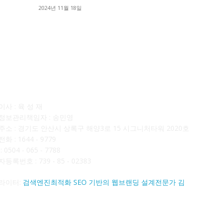
■
2024년 11월 18일
■
사소개
F
사 : 육 성 재
정보관리책임자 : 송민영
주소 : 경기도 안산시 상록구 해양3로 15 시그니처타워 2020호
화 : 1644 - 9779
 0504 - 065 - 7788
등록번호 : 739 - 85 - 02383
라이터:
검색엔진최적화 SEO 기반의 웹브랜딩 설계전문가 김