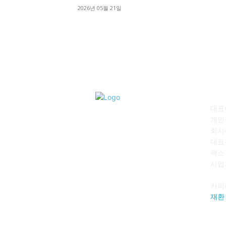
2026년 05월 21일
회
대표이
개인
회사
대표전
팩스 :
사업자
카피
재환