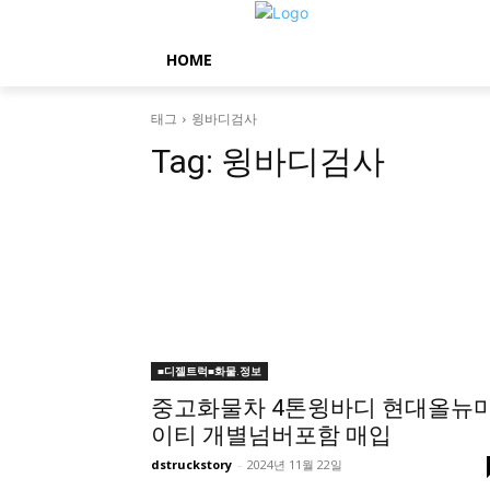
HOME
태그
윙바디검사
Tag:
윙바디검사
■디젤트럭■화물.정보
중고화물차 4톤윙바디 현대올뉴
이티 개별넘버포함 매입
dstruckstory
-
2024년 11월 22일