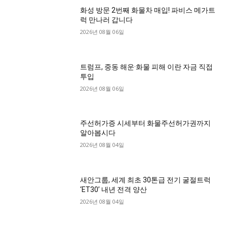
화성 방문 2번째 화물차 매입! 파비스 메가트
럭 만나러 갑니다
2026년 08월 06일
트럼프, 중동 해운·화물 피해 이란 자금 직접
투입
2026년 08월 06일
주선허가증 시세부터 화물주선허가권까지
알아봅시다
2026년 08월 04일
새안그룹, 세계 최초 30톤급 전기 굴절트럭
‘ET30’ 내년 전격 양산
2026년 08월 04일