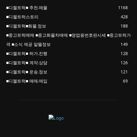
■디젤트럭■ 추천.매물
1168
■디젤트럭스토리
428
■디젤트럭■화물.정보
188
■중고트럭매매 ■중고화물차매매 ■영업용번호판시세 ■중고트럭가
격 ■소식 제공 알뜰정보
149
■디젤트럭■ 허가.진행
128
■디젤트럭■ 계약.상담
126
■디젤트럭■ 운송.정보
121
■디젤트럭■ 매매.매입
69