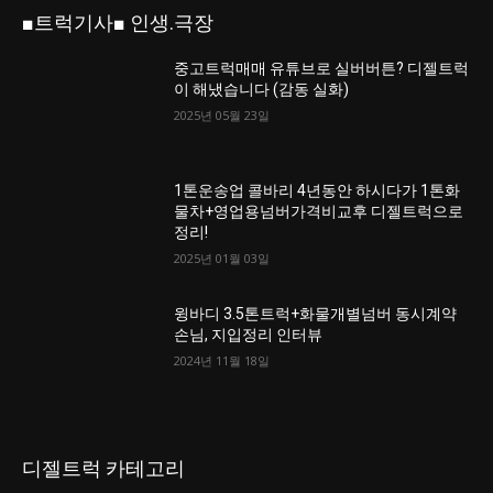
■트럭기사■ 인생.극장
중고트럭매매 유튜브로 실버버튼? 디젤트럭
이 해냈습니다 (감동 실화)
2025년 05월 23일
1톤운송업 콜바리 4년동안 하시다가 1톤화
물차+영업용넘버가격비교후 디젤트럭으로
정리!
2025년 01월 03일
윙바디 3.5톤트럭+화물개별넘버 동시계약
손님, 지입정리 인터뷰
2024년 11월 18일
디젤트럭 카테고리