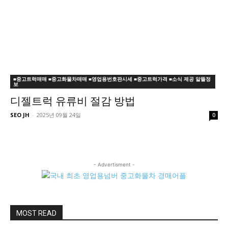
■중고트럭매매 ■중고화물차매매 ■영업용번호판시세 ■중고트럭가격 ■소식 제공 알뜰정
보
디젤트럭 유류비 절감 방법
SEO JH
-
2025년 09월 24일
0
- Advertisment -
MOST READ