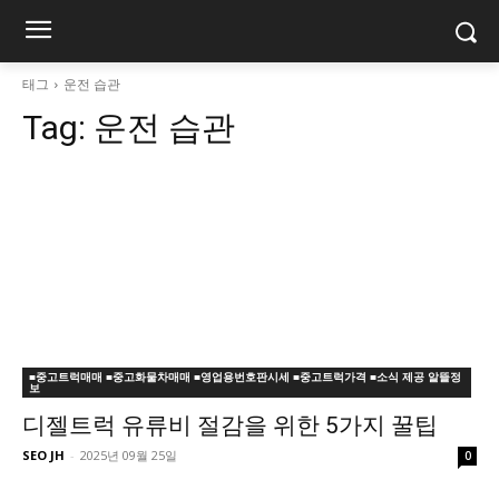
태그
운전 습관
Tag:
운전 습관
■중고트럭매매 ■중고화물차매매 ■영업용번호판시세 ■중고트럭가격 ■소식 제공 알뜰정
보
디젤트럭 유류비 절감을 위한 5가지 꿀팁
SEO JH
-
2025년 09월 25일
0