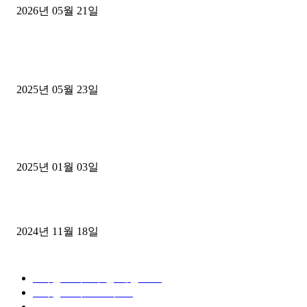
2026년 05월 21일
■트럭기사■ 인생.극장
중고트럭매매 유튜브로 실버버튼? 디젤트럭이 해냈습니다 (감동 실화
2025년 05월 23일
1톤운송업 콜바리 4년동안 하시다가 1톤화물차+영업용넘버가격비교
젤트럭으로 정리!
2025년 01월 03일
윙바디 3.5톤트럭+화물개별넘버 동시계약손님, 지입정리 인터뷰
2024년 11월 18일
디젤트럭 카테고리
■디젤트럭■ 추천.매물
1168
■디젤트럭스토리
428
■디젤트럭■화물.정보
188