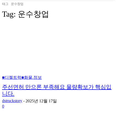
태그
운수창업
Tag:
운수창업
■디젤트럭■화물.정보
주선면허 만으론 부족해요 물량확보가 핵심입
니다.
dstruckstory
-
2025년 12월 17일
0