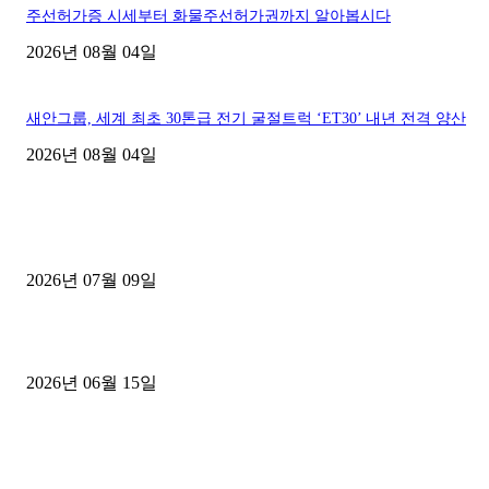
주선허가증 시세부터 화물주선허가권까지 알아봅시다
2026년 08월 04일
새안그룹, 세계 최초 30톤급 전기 굴절트럭 ‘ET30’ 내년 전격 양산
2026년 08월 04일
■디젤트럭■ 허가.진행
파주시 1.2톤 카고트럭 용달넘버 구매 완료! 접수까지 신속하게 진행
2026년 07월 09일
용인 고객님 1.2톤 냉동탑차 영업용번호판 계약 완료
2026년 06월 15일
[김해트럭매매] 3.5톤 윙바디에 개별화물넘버 달고 월 고정 지입료 
후기