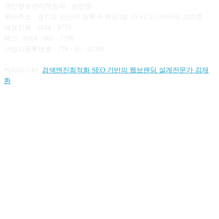
개인정보관리책임자 : 송민영
회사주소 : 경기도 안산시 상록구 해양3로 15 시그니처타워 2020호
대표전화 : 1644 - 9779
팩스 : 0504 - 065 - 7788
사업자등록번호 : 739 - 85 - 02383
카피라이터:
검색엔진최적화 SEO 기반의 웹브랜딩 설계전문가 김재
환
FOLLOW US