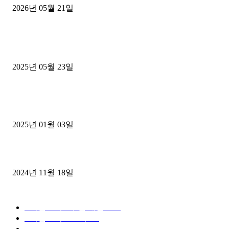
2026년 05월 21일
■트럭기사■ 인생.극장
중고트럭매매 유튜브로 실버버튼? 디젤트럭이 해냈습니다 (감동 실화
2025년 05월 23일
1톤운송업 콜바리 4년동안 하시다가 1톤화물차+영업용넘버가격비교
젤트럭으로 정리!
2025년 01월 03일
윙바디 3.5톤트럭+화물개별넘버 동시계약손님, 지입정리 인터뷰
2024년 11월 18일
디젤트럭 카테고리
■디젤트럭■ 추천.매물
1168
■디젤트럭스토리
428
■디젤트럭■화물.정보
188