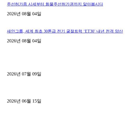
주선허가증 시세부터 화물주선허가권까지 알아봅시다
2026년 08월 04일
새안그룹, 세계 최초 30톤급 전기 굴절트럭 ‘ET30’ 내년 전격 양산
2026년 08월 04일
■디젤트럭■ 허가.진행
파주시 1.2톤 카고트럭 용달넘버 구매 완료! 접수까지 신속하게 진행
2026년 07월 09일
용인 고객님 1.2톤 냉동탑차 영업용번호판 계약 완료
2026년 06월 15일
[김해트럭매매] 3.5톤 윙바디에 개별화물넘버 달고 월 고정 지입료 
후기