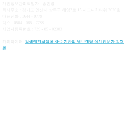
개인정보관리책임자 : 송민영
회사주소 : 경기도 안산시 상록구 해양3로 15 시그니처타워 2020호
대표전화 : 1644 - 9779
팩스 : 0504 - 065 - 7788
사업자등록번호 : 739 - 85 - 02383
카피라이터:
검색엔진최적화 SEO 기반의 웹브랜딩 설계전문가 김재
환
FOLLOW US