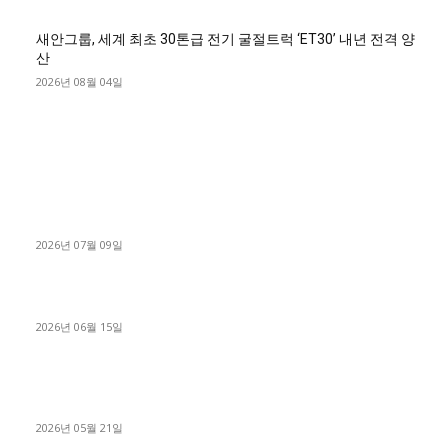
새안그룹, 세계 최초 30톤급 전기 굴절트럭 ‘ET30’ 내년 전격 양
산
2026년 08월 04일
■디젤트럭■ 허가.진행
파주시 1.2톤 카고트럭 용달넘버 구매 완료! 접수까지 신속하게
진행
2026년 07월 09일
용인 고객님 1.2톤 냉동탑차 영업용번호판 계약 완료
2026년 06월 15일
[김해트럭매매] 3.5톤 윙바디에 개별화물넘버 달고 월 고정 지입
료 탈출한 후기
2026년 05월 21일