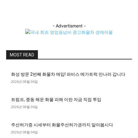
- Advertisment -
MOST READ
화성 방문 2번째 화물차 매입! 파비스 메가트럭 만나러 갑니다
2026년 08월 06일
트럼프, 중동 해운·화물 피해 이란 자금 직접 투입
2026년 08월 06일
주선허가증 시세부터 화물주선허가권까지 알아봅시다
2026년 08월 04일