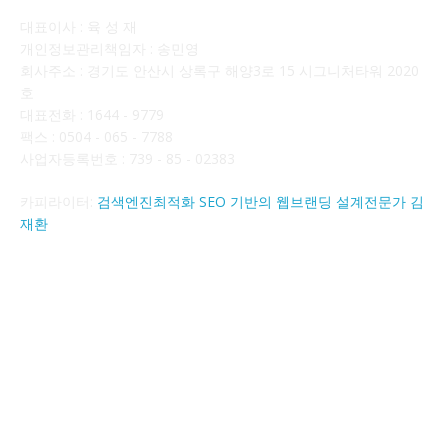
대표이사 : 육 성 재
개인정보관리책임자 : 송민영
회사주소 : 경기도 안산시 상록구 해양3로 15 시그니처타워 2020
호
대표전화 : 1644 - 9779
팩스 : 0504 - 065 - 7788
사업자등록번호 : 739 - 85 - 02383
카피라이터:
검색엔진최적화 SEO 기반의 웹브랜딩 설계전문가 김
재환
FOLLOW US