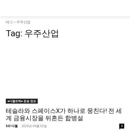
태그
우주산업
Tag:
우주산업
■디젤트럭■ 운송.정보
테슬라와 스페이스X가 하나로 뭉친다! 전 세
계 금융시장을 뒤흔든 합병설
SO 디젤
-
2026년 06월 02일
0