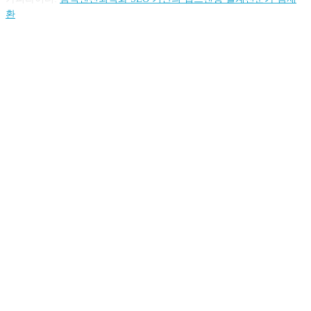
환
FOLLOW US