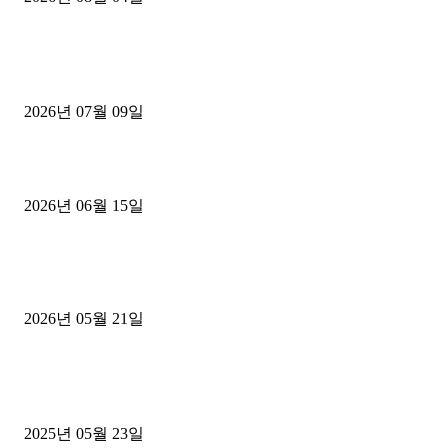
■디젤트럭■ 허가.진행
파주시 1.2톤 카고트럭 용달넘버 구매 완료! 접수까지 신속하게 진행
2026년 07월 09일
용인 고객님 1.2톤 냉동탑차 영업용번호판 계약 완료
2026년 06월 15일
[김해트럭매매] 3.5톤 윙바디에 개별화물넘버 달고 월 고정 지입료 
후기
2026년 05월 21일
■트럭기사■ 인생.극장
중고트럭매매 유튜브로 실버버튼? 디젤트럭이 해냈습니다 (감동 실화
2025년 05월 23일