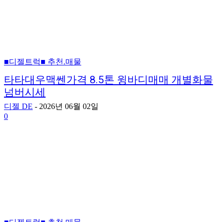
■디젤트럭■ 추천.매물
타타대우맥쎈가격 8.5톤 윙바디매매 개별화물
넘버시세
디젤 DE
-
2026년 06월 02일
0