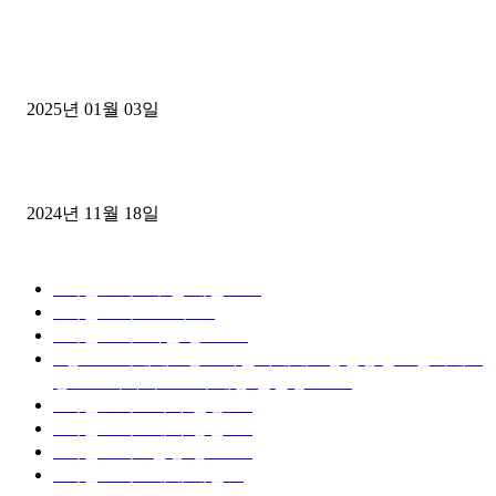
1톤운송업 콜바리 4년동안 하시다가 1톤화물차+영업용넘버가격비교
젤트럭으로 정리!
2025년 01월 03일
윙바디 3.5톤트럭+화물개별넘버 동시계약손님, 지입정리 인터뷰
2024년 11월 18일
디젤트럭 카테고리
■디젤트럭■ 추천.매물
1168
■디젤트럭스토리
428
■디젤트럭■화물.정보
188
■중고트럭매매 ■중고화물차매매 ■영업용번호판시세 ■
중고트럭가격 ■소식 제공 알뜰정보
149
■디젤트럭■ 허가.진행
128
■디젤트럭■ 계약.상담
126
■디젤트럭■ 운송.정보
121
■디젤트럭■ 매매.매입
69