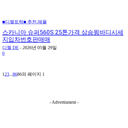
■디젤트럭■ 추천.매물
스카니아 슈퍼560S 25톤가격 상승윙바디시세
지입차번호판매매
디젤 DE
-
2026년 05월 29일
0
1
2
3
...
86
86의 페이지 1
- Advertisment -