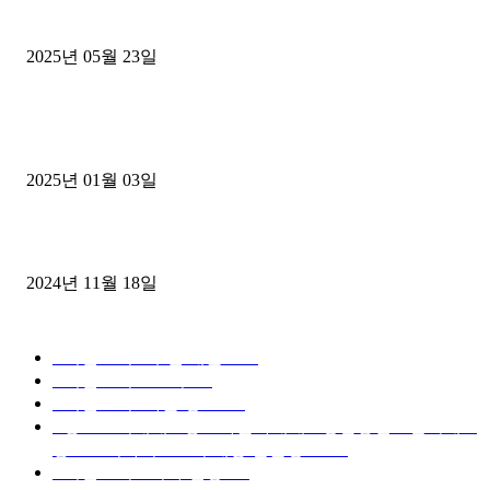
중고트럭매매 유튜브로 실버버튼? 디젤트럭이 해냈습니다 (감동 실화
2025년 05월 23일
1톤운송업 콜바리 4년동안 하시다가 1톤화물차+영업용넘버가격비교
젤트럭으로 정리!
2025년 01월 03일
윙바디 3.5톤트럭+화물개별넘버 동시계약손님, 지입정리 인터뷰
2024년 11월 18일
디젤트럭 카테고리
■디젤트럭■ 추천.매물
1168
■디젤트럭스토리
428
■디젤트럭■화물.정보
188
■중고트럭매매 ■중고화물차매매 ■영업용번호판시세 ■
중고트럭가격 ■소식 제공 알뜰정보
149
■디젤트럭■ 허가.진행
128