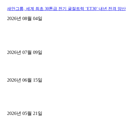
새안그룹, 세계 최초 30톤급 전기 굴절트럭 ‘ET30’ 내년 전격 양산
2026년 08월 04일
■디젤트럭■ 허가.진행
파주시 1.2톤 카고트럭 용달넘버 구매 완료! 접수까지 신속하게 진행
2026년 07월 09일
용인 고객님 1.2톤 냉동탑차 영업용번호판 계약 완료
2026년 06월 15일
[김해트럭매매] 3.5톤 윙바디에 개별화물넘버 달고 월 고정 지입료 
후기
2026년 05월 21일
■트럭기사■ 인생.극장