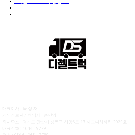
■디젤트럭■ 계약.상담
126
■디젤트럭■ 운송.정보
121
■디젤트럭■ 매매.매입
69
회사소개
대표이사 : 육 성 재
개인정보관리책임자 : 송민영
회사주소 : 경기도 안산시 상록구 해양3로 15 시그니처타워 2020호
대표전화 : 1644 - 9779
팩스 : 0504 - 065 - 7788