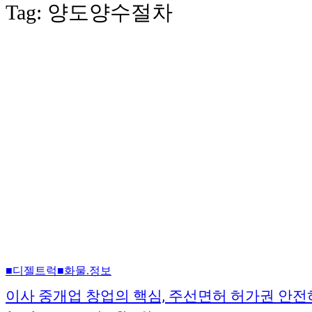
Tag:
양도양수절차
■디젤트럭■화물.정보
이사 중개업 창업의 핵심, 주선면허 허가권 안