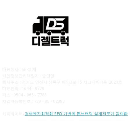
회사소개
대표이사 : 육 성 재
개인정보관리책임자 : 송민영
회사주소 : 경기도 안산시 상록구 해양3로 15 시그니처타워 2020호
대표전화 : 1644 - 9779
팩스 : 0504 - 065 - 7788
사업자등록번호 : 739 - 85 - 02383
카피라이터:
검색엔진최적화 SEO 기반의 웹브랜딩 설계전문가 김재환
FOLLOW US