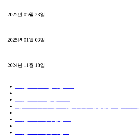
중고트럭매매 유튜브로 실버버튼? 디젤트럭이 해냈습니다 (감동 실화
2025년 05월 23일
1톤운송업 콜바리 4년동안 하시다가 1톤화물차+영업용넘버가격비교
2025년 01월 03일
윙바디 3.5톤트럭+화물개별넘버 동시계약손님, 지입정리 인터뷰
2024년 11월 18일
디젤트럭 카테고리
■디젤트럭■ 추천.매물
1168
■디젤트럭스토리
428
■디젤트럭■화물.정보
188
■중고트럭매매 ■중고화물차매매 ■영업용번호판시세 ■중
■디젤트럭■ 허가.진행
128
■디젤트럭■ 계약.상담
126
■디젤트럭■ 운송.정보
121
■디젤트럭■ 매매.매입
69