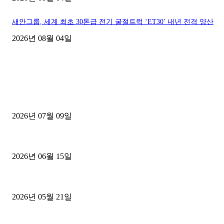
새안그룹, 세계 최초 30톤급 전기 굴절트럭 ‘ET30’ 내년 전격 양산
2026년 08월 04일
■디젤트럭■ 허가.진행
파주시 1.2톤 카고트럭 용달넘버 구매 완료! 접수까지 신속하게 진행
2026년 07월 09일
용인 고객님 1.2톤 냉동탑차 영업용번호판 계약 완료
2026년 06월 15일
[김해트럭매매] 3.5톤 윙바디에 개별화물넘버 달고 월 고정 지입료 
2026년 05월 21일
■트럭기사■ 인생.극장