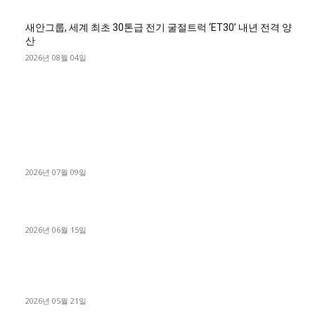
새안그룹, 세계 최초 30톤급 전기 굴절트럭 ‘ET30’ 내년 전격 양
산
2026년 08월 04일
■디젤트럭■ 허가.진행
파주시 1.2톤 카고트럭 용달넘버 구매 완료! 접수까지 신속하게
진행
2026년 07월 09일
용인 고객님 1.2톤 냉동탑차 영업용번호판 계약 완료
2026년 06월 15일
[김해트럭매매] 3.5톤 윙바디에 개별화물넘버 달고 월 고정 지입
료 탈출한 후기
2026년 05월 21일