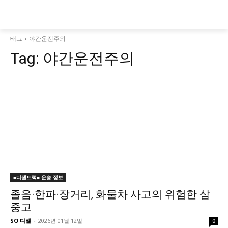
태그
야간운전주의
Tag:
야간운전주의
■디젤트럭■ 운송.정보
졸음·한파·장거리, 화물차 사고의 위험한 삼
중고
SO 디젤
-
2026년 01월 12일
0