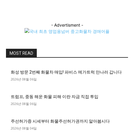
- Advertisment -
MOST READ
화성 방문 2번째 화물차 매입! 파비스 메가트럭 만나러 갑니다
2026년 08월 06일
트럼프, 중동 해운·화물 피해 이란 자금 직접 투입
2026년 08월 06일
주선허가증 시세부터 화물주선허가권까지 알아봅시다
2026년 08월 04일