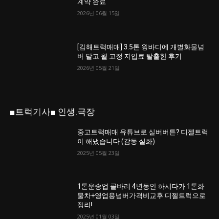
계약 완료
2026년 06월 15일
[김해트럭매매] 3.5톤 윙바디에 개별화물넘
버 달고 월 고정 지입료 탈출한 후기
2026년 05월 21일
■트럭기사■ 인생.극장
중고트럭매매 유튜브로 실버버튼? 디젤트럭
이 해냈습니다 (감동 실화)
2025년 05월 23일
1톤운송업 콜바리 4년동안 하시다가 1톤화
물차+영업용넘버가격비교후 디젤트럭으로
정리!
2025년 01월 03일