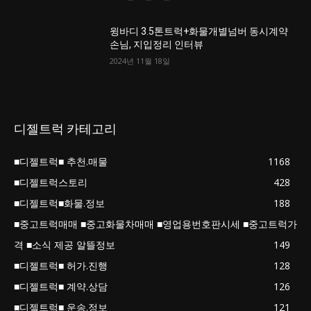
윙바디 3.5톤트럭+화물개별넘버 동시계약
손님, 지입정리 인터뷰
2024년 11월 18일
디젤트럭 카테고리
■디젤트럭■ 추천.매물
1168
■디젤트럭스토리
428
■디젤트럭■화물.정보
188
■중고트럭매매 ■중고화물차매매 ■영업용번호판시세 ■중고트럭가
격 ■소식 제공 알뜰정보
149
■디젤트럭■ 허가.진행
128
■디젤트럭■ 계약.상담
126
■디젤트럭■ 운송.정보
121