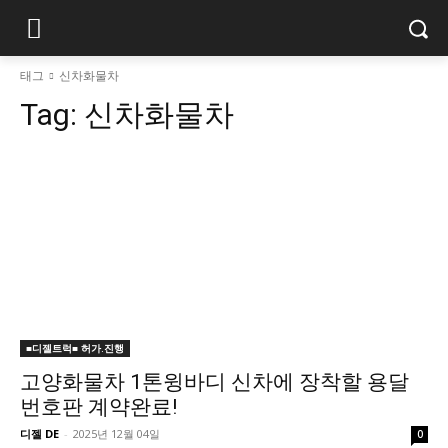
태그
신차화물차
Tag:
신차화물차
■디젤트럭■ 허가.진행
고양화물차 1톤윙바디 신차에 장착할 용달
번호판 계약완료!
디젤 DE
-
2025년 12월 04일
0