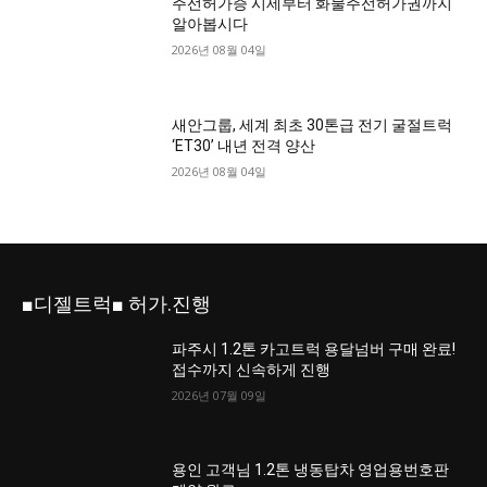
주선허가증 시세부터 화물주선허가권까지
알아봅시다
2026년 08월 04일
새안그룹, 세계 최초 30톤급 전기 굴절트럭
‘ET30’ 내년 전격 양산
2026년 08월 04일
■디젤트럭■ 허가.진행
파주시 1.2톤 카고트럭 용달넘버 구매 완료!
접수까지 신속하게 진행
2026년 07월 09일
용인 고객님 1.2톤 냉동탑차 영업용번호판