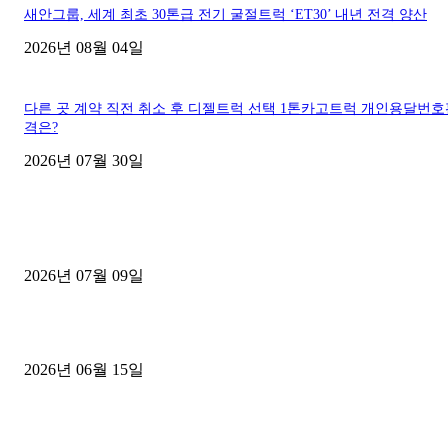
새안그룹, 세계 최초 30톤급 전기 굴절트럭 ‘ET30’ 내년 전격 양산
2026년 08월 04일
다른 곳 계약 직전 취소 후 디젤트럭 선택 1톤카고트럭 개인용달번
격은?
2026년 07월 30일
■디젤트럭■ 허가.진행
파주시 1.2톤 카고트럭 용달넘버 구매 완료! 접수까지 신속하게 진행
2026년 07월 09일
용인 고객님 1.2톤 냉동탑차 영업용번호판 계약 완료
2026년 06월 15일
[김해트럭매매] 3.5톤 윙바디에 개별화물넘버 달고 월 고정 지입료 