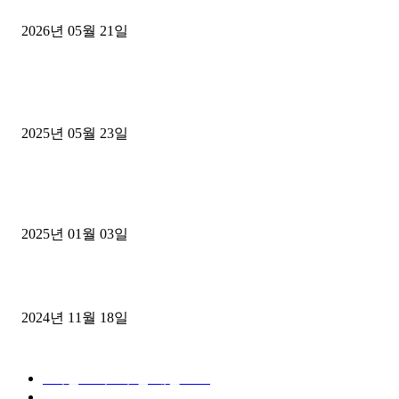
후기
2026년 05월 21일
■트럭기사■ 인생.극장
중고트럭매매 유튜브로 실버버튼? 디젤트럭이 해냈습니다 (감동 실화
2025년 05월 23일
1톤운송업 콜바리 4년동안 하시다가 1톤화물차+영업용넘버가격비교
젤트럭으로 정리!
2025년 01월 03일
윙바디 3.5톤트럭+화물개별넘버 동시계약손님, 지입정리 인터뷰
2024년 11월 18일
디젤트럭 카테고리
■디젤트럭■ 추천.매물
1168
■디젤트럭스토리
427