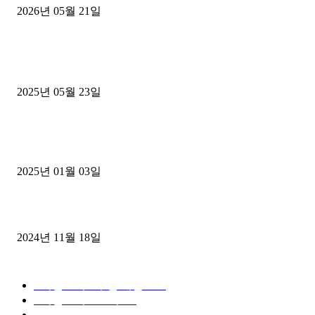
2026년 05월 21일
■트럭기사■ 인생.극장
중고트럭매매 유튜브로 실버버튼? 디젤트럭이 해냈습니다 (감동 실화
2025년 05월 23일
1톤운송업 콜바리 4년동안 하시다가 1톤화물차+영업용넘버가격비교
젤트럭으로 정리!
2025년 01월 03일
윙바디 3.5톤트럭+화물개별넘버 동시계약손님, 지입정리 인터뷰
2024년 11월 18일
디젤트럭 카테고리
■디젤트럭■ 추천.매물
1168
■디젤트럭스토리
428
■디젤트럭■화물.정보
188