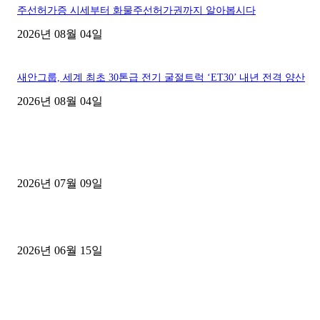
주선허가증 시세부터 화물주선허가권까지 알아봅시다
2026년 08월 04일
새안그룹, 세계 최초 30톤급 전기 굴절트럭 ‘ET30’ 내년 전격 양산
2026년 08월 04일
■디젤트럭■ 허가.진행
파주시 1.2톤 카고트럭 용달넘버 구매 완료! 접수까지 신속하게 진행
2026년 07월 09일
용인 고객님 1.2톤 냉동탑차 영업용번호판 계약 완료
2026년 06월 15일
[김해트럭매매] 3.5톤 윙바디에 개별화물넘버 달고 월 고정 지입료 
후기