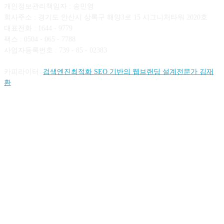
개인정보관리책임자 : 송민영
회사주소 : 경기도 안산시 상록구 해양3로 15 시그니처타워 2020호
대표전화 : 1644 - 9779
팩스 : 0504 - 065 - 7788
사업자등록번호 : 739 - 85 - 02383
카피라이터:
검색엔진최적화 SEO 기반의 웹브랜딩 설계전문가 김재
환
FOLLOW US