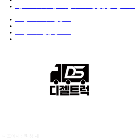
■중고트럭매매 ■중고화물차매매 ■영업용번호판시세 ■
중고트럭가격 ■소식 제공 알뜰정보
149
■디젤트럭■ 허가.진행
128
■디젤트럭■ 계약.상담
126
■디젤트럭■ 운송.정보
121
■디젤트럭■ 매매.매입
69
회사소개
대표이사 : 육 성 재