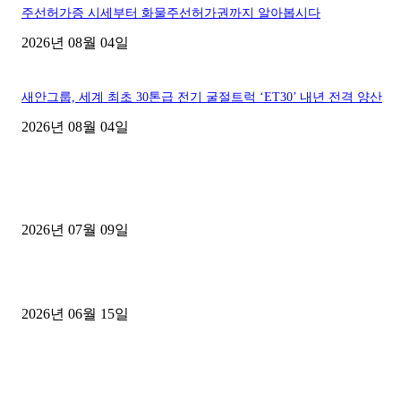
주선허가증 시세부터 화물주선허가권까지 알아봅시다
2026년 08월 04일
새안그룹, 세계 최초 30톤급 전기 굴절트럭 ‘ET30’ 내년 전격 양산
2026년 08월 04일
■디젤트럭■ 허가.진행
파주시 1.2톤 카고트럭 용달넘버 구매 완료! 접수까지 신속하게 진행
2026년 07월 09일
용인 고객님 1.2톤 냉동탑차 영업용번호판 계약 완료
2026년 06월 15일
[김해트럭매매] 3.5톤 윙바디에 개별화물넘버 달고 월 고정 지입료 
후기