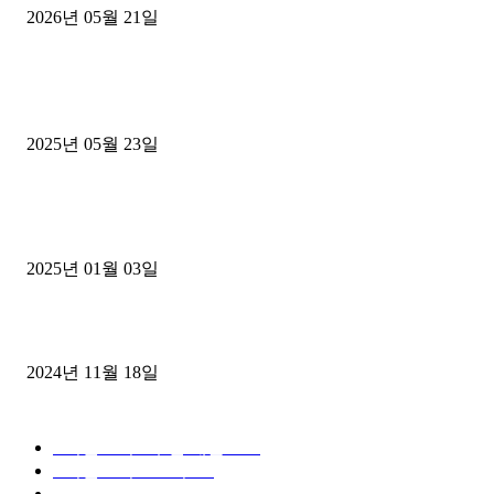
2026년 05월 21일
■트럭기사■ 인생.극장
중고트럭매매 유튜브로 실버버튼? 디젤트럭이 해냈습니다 (감동 실화
2025년 05월 23일
1톤운송업 콜바리 4년동안 하시다가 1톤화물차+영업용넘버가격비교
젤트럭으로 정리!
2025년 01월 03일
윙바디 3.5톤트럭+화물개별넘버 동시계약손님, 지입정리 인터뷰
2024년 11월 18일
디젤트럭 카테고리
■디젤트럭■ 추천.매물
1168
■디젤트럭스토리
428
■디젤트럭■화물.정보
188