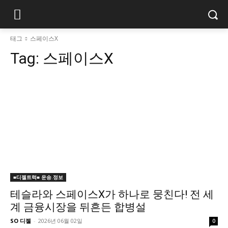
태그
스페이스X
Tag:
스페이스X
■디젤트럭■ 운송.정보
테슬라와 스페이스X가 하나로 뭉친다! 전 세
계 금융시장을 뒤흔든 합병설
SO 디젤
-
2026년 06월 02일
0