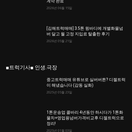
계약 완료
2026년 06월 15일
[김해트럭매매] 3.5톤 윙바디에 개별화물넘
버 달고 월 고정 지입료 탈출한 후기
2026년 05월 21일
■트럭기사■ 인생.극장
중고트럭매매 유튜브로 실버버튼? 디젤트럭
이 해냈습니다 (감동 실화)
2025년 05월 23일
1톤운송업 콜바리 4년동안 하시다가 1톤화
물차+영업용넘버가격비교후 디젤트럭으로
정리!
2025년 01월 03일