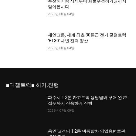
주선허가증 시세부터 화물주선허가권까지
알아봅시다
2026년 08월 04일
새안그룹, 세계 최초 30톤급 전기 굴절트럭
‘ET30’ 내년 전격 양산
2026년 08월 04일
■디젤트럭■ 허가.진행
파주시 1.2톤 카고트럭 용달넘버 구매 완료!
접수까지 신속하게 진행
2026년 07월 09일
용인 고객님 1.2톤 냉동탑차 영업용번호판