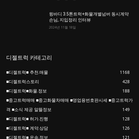
윙바디 3.5톤트럭+화물개별넘버 동시계약
손님, 지입정리 인터뷰
2024년 11월 18일
디젤트럭 카테고리
■디젤트럭■ 추천.매물
1168
■디젤트럭스토리
428
■디젤트럭■화물.정보
188
■중고트럭매매 ■중고화물차매매 ■영업용번호판시세 ■중고트럭가
격 ■소식 제공 알뜰정보
149
■디젤트럭■ 허가.진행
128
■디젤트럭■ 계약.상담
126
■디젤트럭■ 운송.정보
121