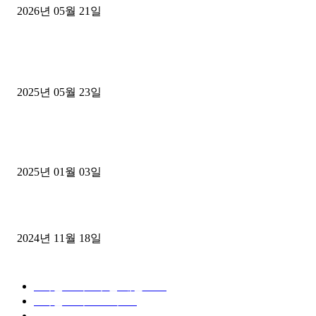
2026년 05월 21일
■트럭기사■ 인생.극장
중고트럭매매 유튜브로 실버버튼? 디젤트럭이 해냈습니다 (감동 실화
2025년 05월 23일
1톤운송업 콜바리 4년동안 하시다가 1톤화물차+영업용넘버가격비교
젤트럭으로 정리!
2025년 01월 03일
윙바디 3.5톤트럭+화물개별넘버 동시계약손님, 지입정리 인터뷰
2024년 11월 18일
디젤트럭 카테고리
■디젤트럭■ 추천.매물
1168
■디젤트럭스토리
428
■디젤트럭■화물.정보
188