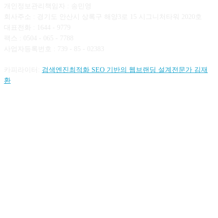
개인정보관리책임자 : 송민영
회사주소 : 경기도 안산시 상록구 해양3로 15 시그니처타워 2020호
대표전화 : 1644 - 9779
팩스 : 0504 - 065 - 7788
사업자등록번호 : 739 - 85 - 02383
카피라이터:
검색엔진최적화 SEO 기반의 웹브랜딩 설계전문가 김재
환
FOLLOW US