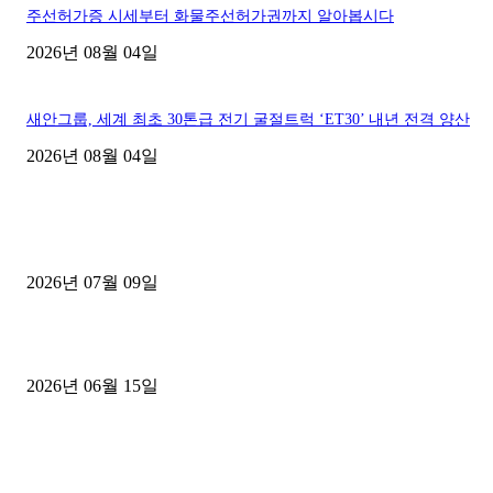
주선허가증 시세부터 화물주선허가권까지 알아봅시다
2026년 08월 04일
새안그룹, 세계 최초 30톤급 전기 굴절트럭 ‘ET30’ 내년 전격 양산
2026년 08월 04일
■디젤트럭■ 허가.진행
파주시 1.2톤 카고트럭 용달넘버 구매 완료! 접수까지 신속하게 진행
2026년 07월 09일
용인 고객님 1.2톤 냉동탑차 영업용번호판 계약 완료
2026년 06월 15일
[김해트럭매매] 3.5톤 윙바디에 개별화물넘버 달고 월 고정 지입료 
후기