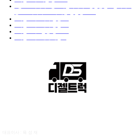
■중고트럭매매 ■중고화물차매매 ■영업용번호판시세 ■
중고트럭가격 ■소식 제공 알뜰정보
149
■디젤트럭■ 허가.진행
128
■디젤트럭■ 계약.상담
126
■디젤트럭■ 운송.정보
121
■디젤트럭■ 매매.매입
69
회사소개
대표이사 : 육 성 재