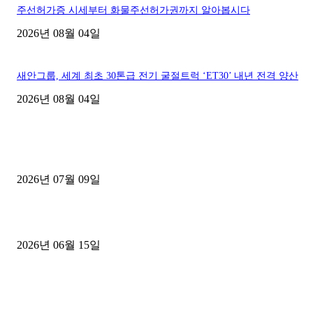
주선허가증 시세부터 화물주선허가권까지 알아봅시다
2026년 08월 04일
새안그룹, 세계 최초 30톤급 전기 굴절트럭 ‘ET30’ 내년 전격 양산
2026년 08월 04일
■디젤트럭■ 허가.진행
파주시 1.2톤 카고트럭 용달넘버 구매 완료! 접수까지 신속하게 진행
2026년 07월 09일
용인 고객님 1.2톤 냉동탑차 영업용번호판 계약 완료
2026년 06월 15일
[김해트럭매매] 3.5톤 윙바디에 개별화물넘버 달고 월 고정 지입료 
후기