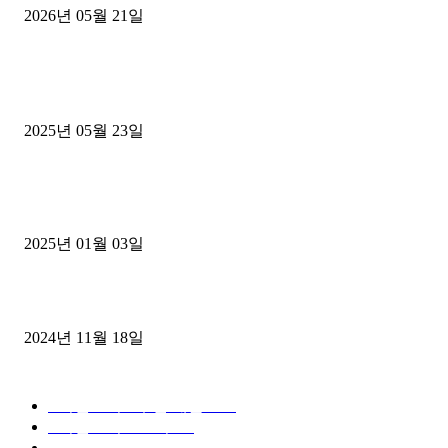
2026년 05월 21일
■트럭기사■ 인생.극장
중고트럭매매 유튜브로 실버버튼? 디젤트럭이 해냈습니다 (감동 실화
2025년 05월 23일
1톤운송업 콜바리 4년동안 하시다가 1톤화물차+영업용넘버가격비교
젤트럭으로 정리!
2025년 01월 03일
윙바디 3.5톤트럭+화물개별넘버 동시계약손님, 지입정리 인터뷰
2024년 11월 18일
디젤트럭 카테고리
■디젤트럭■ 추천.매물
1168
■디젤트럭스토리
428
■디젤트럭■화물.정보
188