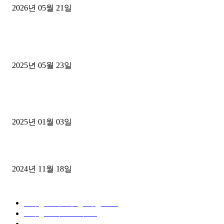
2026년 05월 21일
■트럭기사■ 인생.극장
중고트럭매매 유튜브로 실버버튼? 디젤트럭이 해냈습니다 (감동 실화
2025년 05월 23일
1톤운송업 콜바리 4년동안 하시다가 1톤화물차+영업용넘버가격비교
젤트럭으로 정리!
2025년 01월 03일
윙바디 3.5톤트럭+화물개별넘버 동시계약손님, 지입정리 인터뷰
2024년 11월 18일
디젤트럭 카테고리
■디젤트럭■ 추천.매물
1168
■디젤트럭스토리
428
■디젤트럭■화물.정보
188