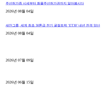
주선허가증 시세부터 화물주선허가권까지 알아봅시다
2026년 08월 04일
새안그룹, 세계 최초 30톤급 전기 굴절트럭 ‘ET30’ 내년 전격 양산
2026년 08월 04일
■디젤트럭■ 허가.진행
파주시 1.2톤 카고트럭 용달넘버 구매 완료! 접수까지 신속하게 진행
2026년 07월 09일
용인 고객님 1.2톤 냉동탑차 영업용번호판 계약 완료
2026년 06월 15일
[김해트럭매매] 3.5톤 윙바디에 개별화물넘버 달고 월 고정 지입료 
후기