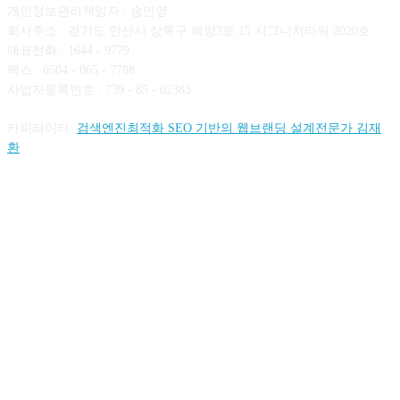
개인정보관리책임자 : 송민영
회사주소 : 경기도 안산시 상록구 해양3로 15 시그니처타워 2020호
대표전화 : 1644 - 9779
팩스 : 0504 - 065 - 7788
사업자등록번호 : 739 - 85 - 02383
카피라이터:
검색엔진최적화 SEO 기반의 웹브랜딩 설계전문가 김재
환
FOLLOW US