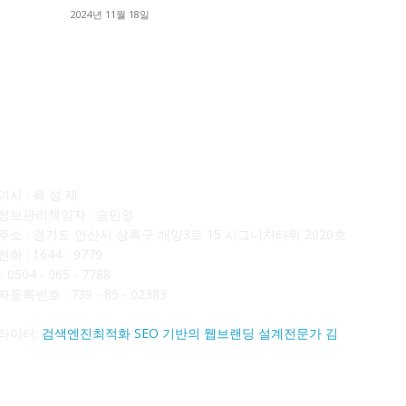
■
2024년 11월 18일
■
사소개
F
사 : 육 성 재
정보관리책임자 : 송민영
주소 : 경기도 안산시 상록구 해양3로 15 시그니처타워 2020호
화 : 1644 - 9779
 0504 - 065 - 7788
등록번호 : 739 - 85 - 02383
라이터:
검색엔진최적화 SEO 기반의 웹브랜딩 설계전문가 김