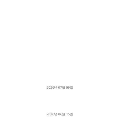
■디젤트럭■ 허가.진행
파주시 1.2톤 카고트럭 용달넘버 구매 완료! 접
지 신속하게 진행
2026년 07월 09일
용인 고객님 1.2톤 냉동탑차 영업용번호판 계약 
료
2026년 06월 15일
[김해트럭매매] 3.5톤 윙바디에 개별화물넘버 
월 고정 지입료 탈출한 후기