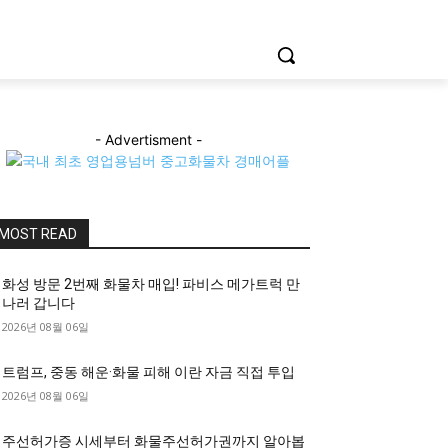
- Advertisment -
MOST READ
화성 방문 2번째 화물차 매입! 파비스 메가트럭 만
나러 갑니다
2026년 08월 06일
트럼프, 중동 해운·화물 피해 이란 자금 직접 투입
2026년 08월 06일
주선허가증 시세부터 화물주선허가권까지 알아봅