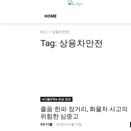
HOME
태그
상용차안전
Tag:
상용차안전
■디젤트럭■ 운송.정보
졸음·한파·장거리, 화물차 사고의
위험한 삼중고
SO 디젤
-
2026년 01월 12일