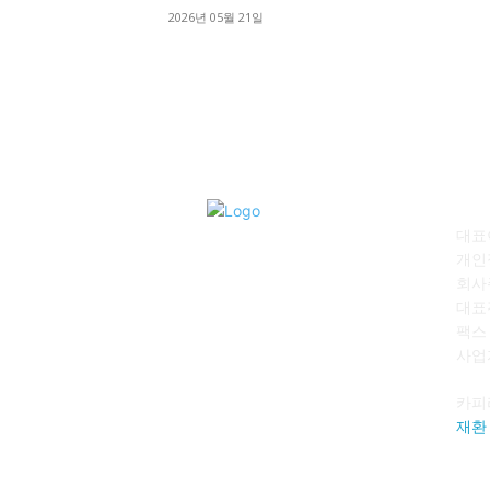
2026년 05월 21일
회
대표이
개인
회사
대표전
팩스 :
사업자
카피
재환