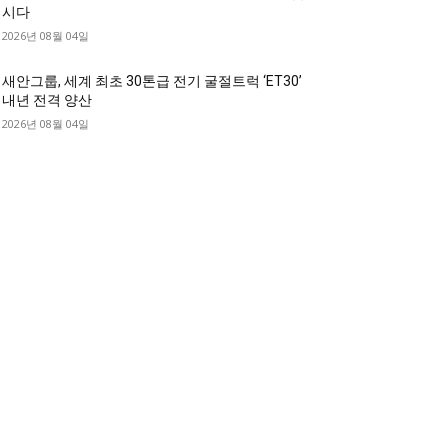
시다
2026년 08월 04일
새안그룹, 세계 최초 30톤급 전기 굴절트럭 ‘ET30’
내년 전격 양산
2026년 08월 04일
디젤트럭 카테고리
디젤트럭■ 추천.매물
1168
디젤트럭스토리
428
디젤트럭■화물.정보
188
중고트럭매매 ■중고화물차매매 ■영업용번호판시
 ■중고트럭가격 ■소식 제공 알뜰정보
149
디젤트럭■ 허가.진행
128
디젤트럭■ 계약.상담
126