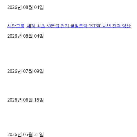
2026년 08월 04일
새안그룹, 세계 최초 30톤급 전기 굴절트럭 ‘ET30’ 내년 전격 양산
2026년 08월 04일
■디젤트럭■ 허가.진행
파주시 1.2톤 카고트럭 용달넘버 구매 완료! 접수까지 신속하게 진행
2026년 07월 09일
용인 고객님 1.2톤 냉동탑차 영업용번호판 계약 완료
2026년 06월 15일
[김해트럭매매] 3.5톤 윙바디에 개별화물넘버 달고 월 고정 지입료 
후기
2026년 05월 21일