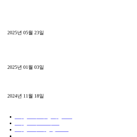
■트럭기사■ 인생.극장
중고트럭매매 유튜브로 실버버튼? 디젤트럭이 해냈습니다 (감동 실화
2025년 05월 23일
1톤운송업 콜바리 4년동안 하시다가 1톤화물차+영업용넘버가격비교
젤트럭으로 정리!
2025년 01월 03일
윙바디 3.5톤트럭+화물개별넘버 동시계약손님, 지입정리 인터뷰
2024년 11월 18일
디젤트럭 카테고리
■디젤트럭■ 추천.매물
1168
■디젤트럭스토리
428
■디젤트럭■화물.정보
188
■중고트럭매매 ■중고화물차매매 ■영업용번호판시세 ■