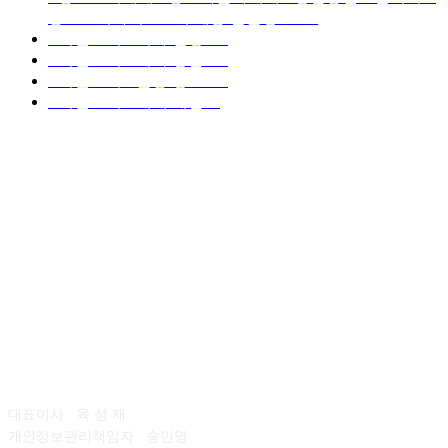
중고트럭가격 ■소식 제공 알뜰정보
149
■디젤트럭■ 허가.진행
128
■디젤트럭■ 계약.상담
126
■디젤트럭■ 운송.정보
121
■디젤트럭■ 매매.매입
69
회사소개
대표이사 : 육 성 재
개인정보관리책임자 : 송민영