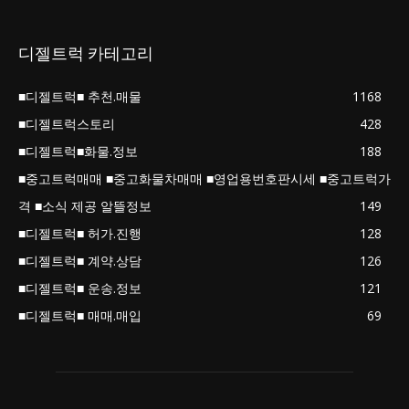
디젤트럭 카테고리
■디젤트럭■ 추천.매물
1168
■디젤트럭스토리
428
■디젤트럭■화물.정보
188
■중고트럭매매 ■중고화물차매매 ■영업용번호판시세 ■중고트럭가
격 ■소식 제공 알뜰정보
149
■디젤트럭■ 허가.진행
128
■디젤트럭■ 계약.상담
126
■디젤트럭■ 운송.정보
121
■디젤트럭■ 매매.매입
69