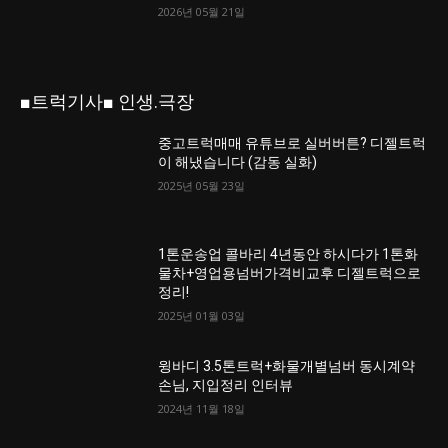
2026년 05월 21일
■트럭기사■ 인생.극장
중고트럭매매 유튜브로 실버버튼? 디젤트럭
이 해냈습니다 (감동 실화)
2025년 05월 23일
1톤운송업 콜바리 4년동안 하시다가 1톤화
물차+영업용넘버가격비교후 디젤트럭으로
정리!
2025년 01월 03일
윙바디 3.5톤트럭+화물개별넘버 동시계약
손님, 지입정리 인터뷰
2024년 11월 18일