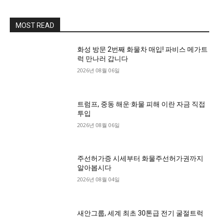
MOST READ
화성 방문 2번째 화물차 매입! 파비스 메가트
럭 만나러 갑니다
2026년 08월 06일
트럼프, 중동 해운·화물 피해 이란 자금 직접
투입
2026년 08월 06일
주선허가증 시세부터 화물주선허가권까지
알아봅시다
2026년 08월 04일
새안그룹, 세계 최초 30톤급 전기 굴절트럭