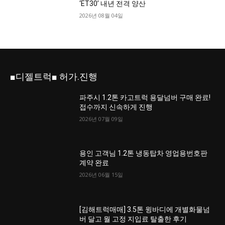
‘ET30’ 내년 전격 양산
2026년 08월 04일
■디젤트럭■ 허가.진행
파주시 1.2톤 카고트럭 용달넘버 구매 완료!
접수까지 신속하게 진행
2026년 07월 09일
용인 고객님 1.2톤 냉동탑차 영업용번호판
계약 완료
2026년 06월 15일
[김해트럭매매] 3.5톤 윙바디에 개별화물넘
버 달고 월 고정 지입료 탈출한 후기