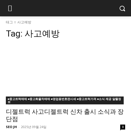
태그
사고예방
Tag:
사고예방
■중고트럭매매 ■중고화물차매매 ■영업용번호판시세 ■중고트럭가격 ■소식 제공 알뜰정
보
디젤트럭 사고디젤트럭 신차 출시 소식과 장
단점
SEO JH
-
2025년 09월 24일
0