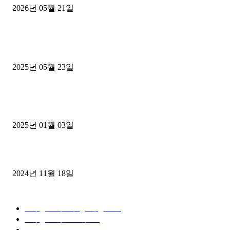
2026년 05월 21일
■트럭기사■ 인생.극장
중고트럭매매 유튜브로 실버버튼? 디젤트럭이 해냈습니다 (감동 실화
2025년 05월 23일
1톤운송업 콜바리 4년동안 하시다가 1톤화물차+영업용넘버가격비교
젤트럭으로 정리!
2025년 01월 03일
윙바디 3.5톤트럭+화물개별넘버 동시계약손님, 지입정리 인터뷰
2024년 11월 18일
디젤트럭 카테고리
■디젤트럭■ 추천.매물
1168
■디젤트럭스토리
428
■디젤트럭■화물.정보
188