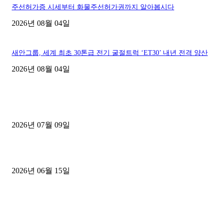
주선허가증 시세부터 화물주선허가권까지 알아봅시다
2026년 08월 04일
새안그룹, 세계 최초 30톤급 전기 굴절트럭 ‘ET30’ 내년 전격 양산
2026년 08월 04일
■디젤트럭■ 허가.진행
파주시 1.2톤 카고트럭 용달넘버 구매 완료! 접수까지 신속하게 진행
2026년 07월 09일
용인 고객님 1.2톤 냉동탑차 영업용번호판 계약 완료
2026년 06월 15일
[김해트럭매매] 3.5톤 윙바디에 개별화물넘버 달고 월 고정 지입료 
후기