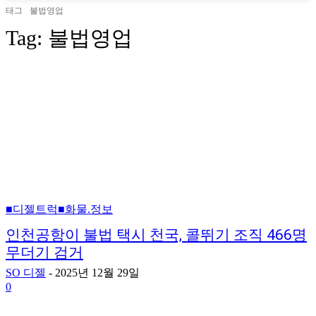
태그
불법영업
Tag:
불법영업
■디젤트럭■화물.정보
인천공항이 불법 택시 천국, 콜뛰기 조직 466명
무더기 검거
SO 디젤
-
2025년 12월 29일
0