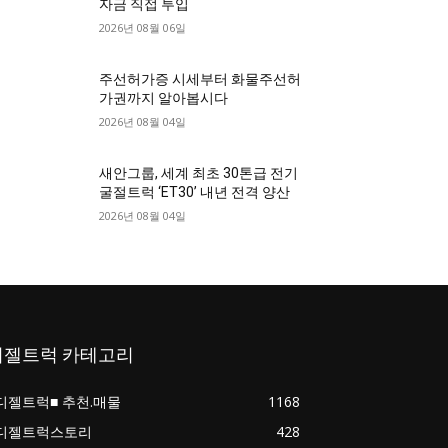
자금 직접 투입
2026년 08월 06일
주선허가증 시세부터 화물주선허
가권까지 알아봅시다
2026년 08월 04일
새안그룹, 세계 최초 30톤급 전기
굴절트럭 ‘ET30’ 내년 전격 양산
2026년 08월 04일
디젤트럭 카테고리
디젤트럭■ 추천.매물
1168
디젤트럭스토리
428