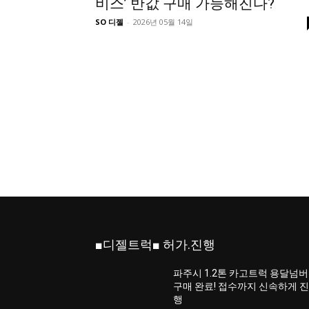
비스’ 반값 구매 가능해진다?
SO 디젤
-
2026년 05월 14일
■디젤트럭■ 허가.진행
파주시 1.2톤 카고트럭 용달넘버
구매 완료! 접수까지 신속하게 
행