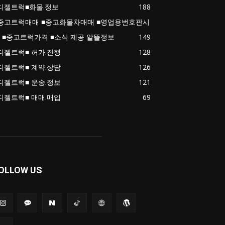
디젤트럭■화물.정보
188
중고트럭매매 ■중고화물차매매 ■영업용번호판시
 ■중고트럭가격 ■소식 제공 알뜰정보
149
디젤트럭■ 허가.진행
128
디젤트럭■ 계약.상담
126
디젤트럭■ 운송.정보
121
디젤트럭■ 매매.매입
69
OLLOW US