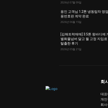
2026년 07월 09일
용인 고객님 1.2톤 냉동탑차 영
용번호판 계약 완료
2026년 06월 15일
[김해트럭매매] 3.5톤 윙바디에 
별화물넘버 달고 월 고정 지입료
탈출한 후기
2026년 05월 21일
회
대표이
개인
회사