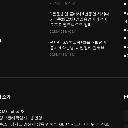
2025년 05월 23일
■
■
업
1톤운송업 콜바리 4년동안 하시다
가 1톤화물차+영업용넘버가격비
세
교후 디젤트럭으로 정리!
■
2025년 01월 03일
■
개
윙바디 3.5톤트럭+화물개별넘버
■
동시계약손님, 지입정리 인터뷰
2024년 11월 18일
■
사소개
F
사 : 육 성 재
정보관리책임자 : 송민영
주소 : 경기도 안산시 상록구 해양3로 15 시그니처타워 2020호