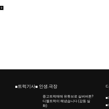
0
■트럭기사■ 인생.극장
중고트럭매매 유튜브로 실버버튼?
■
진
디젤트럭이 해냈습니다 (감동 실
■
화)