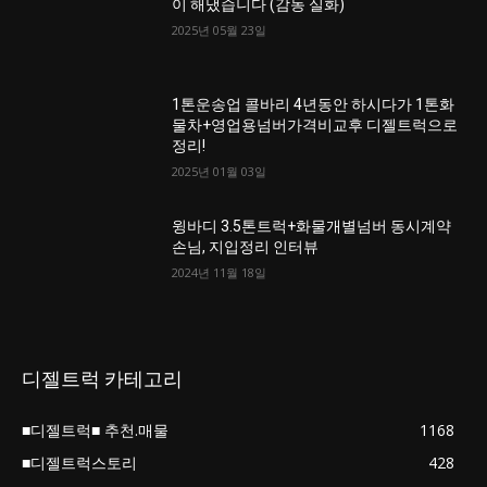
이 해냈습니다 (감동 실화)
2025년 05월 23일
1톤운송업 콜바리 4년동안 하시다가 1톤화
물차+영업용넘버가격비교후 디젤트럭으로
정리!
2025년 01월 03일
윙바디 3.5톤트럭+화물개별넘버 동시계약
손님, 지입정리 인터뷰
2024년 11월 18일
디젤트럭 카테고리
■디젤트럭■ 추천.매물
1168
■디젤트럭스토리
428