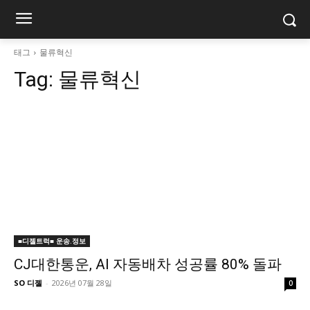
태그
물류혁신
Tag:
물류혁신
■디젤트럭■ 운송.정보
CJ대한통운, AI 자동배차 성공률 80% 돌파
SO 디젤
-
2026년 07월 28일
0