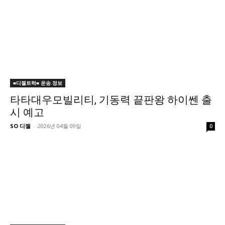
■디젤트럭■ 운송.정보
타타대우모빌리티, 기동력 끝판왕 하이쎈 출
시 예고
SO 디젤
-
2026년 04월 09일
0