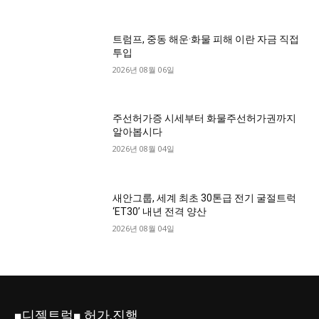
트럼프, 중동 해운·화물 피해 이란 자금 직접
투입
2026년 08월 06일
주선허가증 시세부터 화물주선허가권까지
알아봅시다
2026년 08월 04일
새안그룹, 세계 최초 30톤급 전기 굴절트럭
‘ET30’ 내년 전격 양산
2026년 08월 04일
■디젤트럭■ 허가.진행