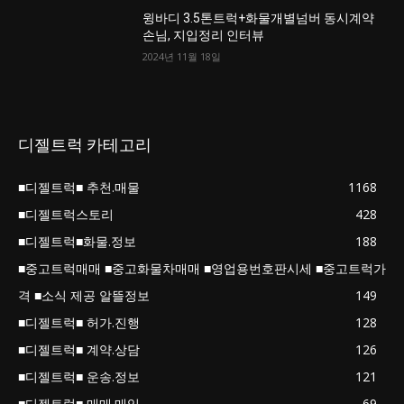
윙바디 3.5톤트럭+화물개별넘버 동시계약
손님, 지입정리 인터뷰
2024년 11월 18일
디젤트럭 카테고리
■디젤트럭■ 추천.매물
1168
■디젤트럭스토리
428
■디젤트럭■화물.정보
188
■중고트럭매매 ■중고화물차매매 ■영업용번호판시세 ■중고트럭가
격 ■소식 제공 알뜰정보
149
■디젤트럭■ 허가.진행
128
■디젤트럭■ 계약.상담
126
■디젤트럭■ 운송.정보
121
■디젤트럭■ 매매.매입
69