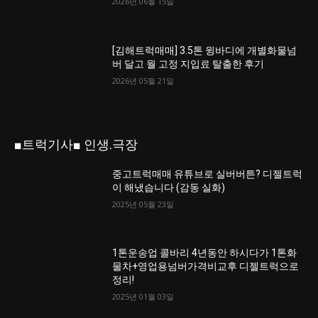
2026년 06월 15일
[김해트럭매매] 3.5톤 윙바디에 개별화물넘
버 달고 월 고정 지입료 탈출한 후기
2026년 05월 21일
■트럭기사■ 인생.극장
중고트럭매매 유튜브로 실버버튼? 디젤트럭
이 해냈습니다 (감동 실화)
2025년 05월 23일
1톤운송업 콜바리 4년동안 하시다가 1톤화
물차+영업용넘버가격비교후 디젤트럭으로
정리!
2025년 01월 03일