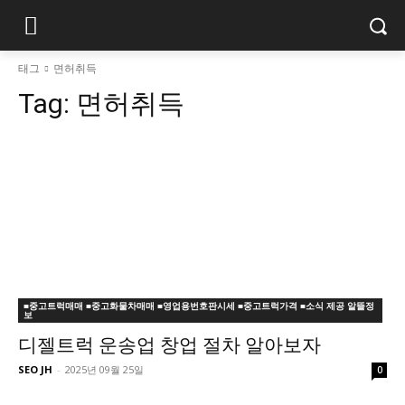
태그
면허취득
Tag:
면허취득
■중고트럭매매 ■중고화물차매매 ■영업용번호판시세 ■중고트럭가격 ■소식 제공 알뜰정
보
디젤트럭 운송업 창업 절차 알아보자
SEO JH
-
2025년 09월 25일
0