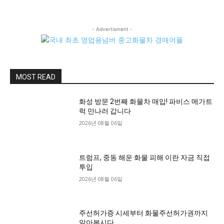
- Advertisment -
MOST READ
화성 방문 2번째 화물차 매입! 파비스 메가트
럭 만나러 갑니다
2026년 08월 06일
트럼프, 중동 해운·화물 피해 이란 자금 직접
투입
2026년 08월 06일
주선허가증 시세부터 화물주선허가권까지
알아봅시다