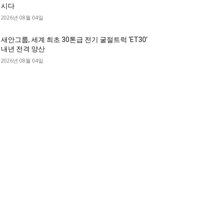
시다
2026년 08월 04일
새안그룹, 세계 최초 30톤급 전기 굴절트럭 ‘ET30’
내년 전격 양산
2026년 08월 04일
디젤트럭 카테고리
디젤트럭■ 추천.매물
1168
디젤트럭스토리
428
디젤트럭■화물.정보
188
중고트럭매매 ■중고화물차매매 ■영업용번호판시
 ■중고트럭가격 ■소식 제공 알뜰정보
149
디젤트럭■ 허가.진행
128
디젤트럭■ 계약.상담
126