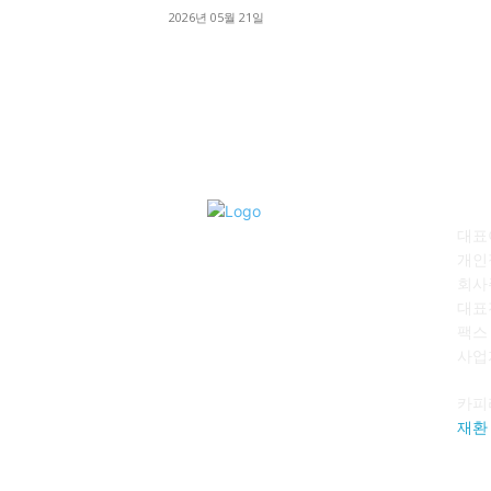
2026년 05월 21일
회
대표이
개인
회사
대표전
팩스 :
사업자
카피
재환