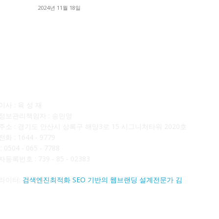
■
2024년 11월 18일
■
사소개
F
사 : 육 성 재
정보관리책임자 : 송민영
주소 : 경기도 안산시 상록구 해양3로 15 시그니처타워 2020호
화 : 1644 - 9779
 0504 - 065 - 7788
등록번호 : 739 - 85 - 02383
라이터:
검색엔진최적화 SEO 기반의 웹브랜딩 설계전문가 김