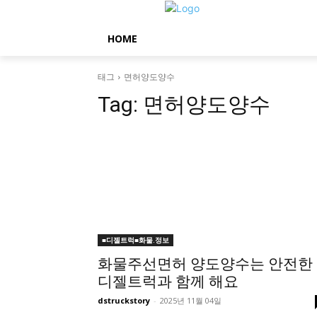
HOME
태그
면허양도양수
Tag:
면허양도양수
■디젤트럭■화물.정보
화물주선면허 양도양수는 안전한
디젤트럭과 함께 해요
dstruckstory
-
2025년 11월 04일