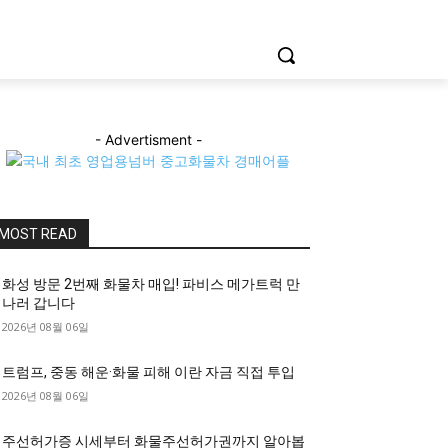
- Advertisment -
MOST READ
화성 방문 2번째 화물차 매입! 파비스 메가트럭 만
나러 갑니다
2026년 08월 06일
트럼프, 중동 해운·화물 피해 이란 자금 직접 투입
2026년 08월 06일
주선허가증 시세부터 화물주선허가권까지 알아봅