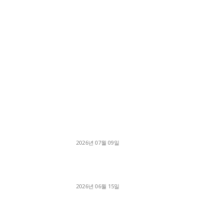
■디젤트럭■ 허가.진행
파주시 1.2톤 카고트럭 용달넘버 구매 완료! 접
지 신속하게 진행
2026년 07월 09일
용인 고객님 1.2톤 냉동탑차 영업용번호판 계약 
료
2026년 06월 15일
[김해트럭매매] 3.5톤 윙바디에 개별화물넘버 
월 고정 지입료 탈출한 후기