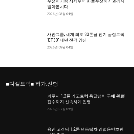
주선허가증 시세부터 화물주선허가권까지
알아봅시다
2026년 08월 04일
새안그룹, 세계 최초 30톤급 전기 굴절트럭
‘ET30’ 내년 전격 양산
2026년 08월 04일
■디젤트럭■ 허가.진행
파주시 1.2톤 카고트럭 용달넘버 구매 완료!
접수까지 신속하게 진행
2026년 07월 09일
용인 고객님 1.2톤 냉동탑차 영업용번호판