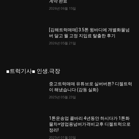
계약 완료
2026년 06월 15일
[김해트럭매매] 3.5톤 윙바디에 개별화물넘
버 달고 월 고정 지입료 탈출한 후기
2026년 05월 21일
■트럭기사■ 인생.극장
중고트럭매매 유튜브로 실버버튼? 디젤트럭
이 해냈습니다 (감동 실화)
2025년 05월 23일
1톤운송업 콜바리 4년동안 하시다가 1톤화
물차+영업용넘버가격비교후 디젤트럭으로
정리!
2025년 01월 03일