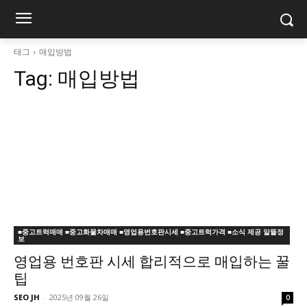
태그
매입방법
Tag:
매입방법
■중고트럭매매 ■중고화물차매매 ■영업용번호판시세 ■중고트럭가격 ■소식 제공 알뜰정
보
영업용 번호판 시세 합리적으로 매입하는 꿀
팁
SEO JH
-
2025년 09월 26일
0