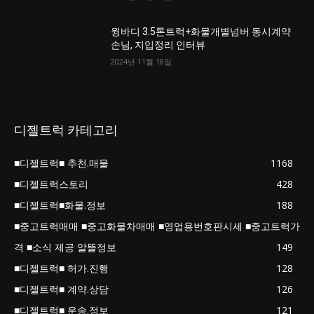
윙바디 3.5톤트럭+화물개별넘버 동시계약
손님, 지입정리 인터뷰
2024년 11월 18일
디젤트럭 카테고리
■디젤트럭■ 추천.매물
1168
■디젤트럭스토리
428
■디젤트럭■화물.정보
188
■중고트럭매매 ■중고화물차매매 ■영업용번호판시세 ■중고트럭가
격 ■소식 제공 알뜰정보
149
■디젤트럭■ 허가.진행
128
■디젤트럭■ 계약.상담
126
■디젤트럭■ 운송.정보
121