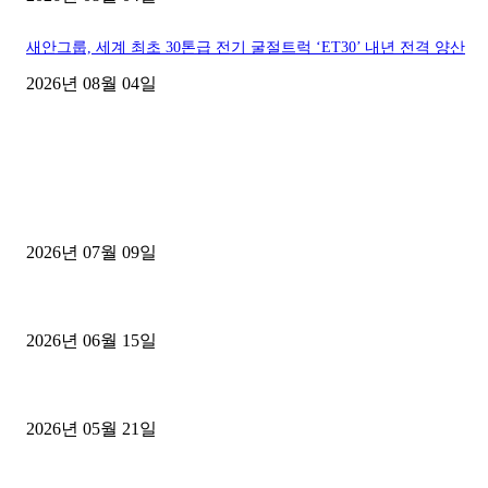
새안그룹, 세계 최초 30톤급 전기 굴절트럭 ‘ET30’ 내년 전격 양산
2026년 08월 04일
■디젤트럭■ 허가.진행
파주시 1.2톤 카고트럭 용달넘버 구매 완료! 접수까지 신속하게 진행
2026년 07월 09일
용인 고객님 1.2톤 냉동탑차 영업용번호판 계약 완료
2026년 06월 15일
[김해트럭매매] 3.5톤 윙바디에 개별화물넘버 달고 월 고정 지입료 
2026년 05월 21일
■트럭기사■ 인생.극장