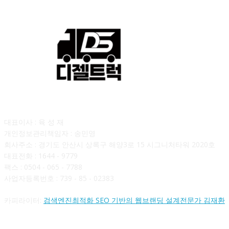
회사소개
대표이사 : 육 성 재
개인정보관리책임자 : 송민영
회사주소 : 경기도 안산시 상록구 해양3로 15 시그니처타워 2020호
대표전화 : 1644 - 9779
팩스 : 0504 - 065 - 7788
사업자등록번호 : 739 - 85 - 02383
카피라이터:
검색엔진최적화 SEO 기반의 웹브랜딩 설계전문가 김재환
FOLLOW US