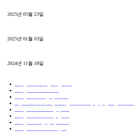
중고트럭매매 유튜브로 실버버튼? 디젤트럭이 해냈습니다 (감동 실화
2025년 05월 23일
1톤운송업 콜바리 4년동안 하시다가 1톤화물차+영업용넘버가격비교
2025년 01월 03일
윙바디 3.5톤트럭+화물개별넘버 동시계약손님, 지입정리 인터뷰
2024년 11월 18일
디젤트럭 카테고리
■디젤트럭■ 추천.매물
1168
■디젤트럭스토리
428
■디젤트럭■화물.정보
188
■중고트럭매매 ■중고화물차매매 ■영업용번호판시세 ■중
■디젤트럭■ 허가.진행
128
■디젤트럭■ 계약.상담
126
■디젤트럭■ 운송.정보
121
■디젤트럭■ 매매.매입
69