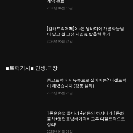
계약 완료
2026년 06월 15일
[김해트럭매매] 3.5톤 윙바디에 개별화물넘
버 달고 월 고정 지입료 탈출한 후기
2026년 05월 21일
■트럭기사■ 인생.극장
중고트럭매매 유튜브로 실버버튼? 디젤트럭
이 해냈습니다 (감동 실화)
2025년 05월 23일
1톤운송업 콜바리 4년동안 하시다가 1톤화
물차+영업용넘버가격비교후 디젤트럭으로
정리!
2025년 01월 03일