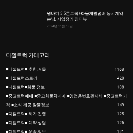
윙바디 3.5톤트럭+화물개별넘버 동시계약
손님, 지입정리 인터뷰
2024년 11월 18일
디젤트럭 카테고리
■디젤트럭■ 추천.매물
1168
■디젤트럭스토리
428
■디젤트럭■화물.정보
188
■중고트럭매매 ■중고화물차매매 ■영업용번호판시세 ■중고트럭가
격 ■소식 제공 알뜰정보
149
■디젤트럭■ 허가.진행
128
■디젤트럭■ 계약.상담
126
■디젤트럭■ 운송.정보
121