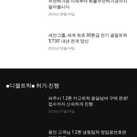
주선허가증 시세부터 화물주선허가권까지
알아봅시다
2026년 08월 04일
새안그룹, 세계 최초 30톤급 전기 굴절트럭
‘ET30’ 내년 전격 양산
2026년 08월 04일
■디젤트럭■ 허가.진행
파주시 1.2톤 카고트럭 용달넘버 구매 완료!
접수까지 신속하게 진행
2026년 07월 09일
용인 고객님 1.2톤 냉동탑차 영업용번호판