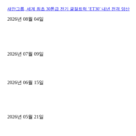
새안그룹, 세계 최초 30톤급 전기 굴절트럭 ‘ET30’ 내년 전격 양산
2026년 08월 04일
■디젤트럭■ 허가.진행
파주시 1.2톤 카고트럭 용달넘버 구매 완료! 접수까지 신속하게 진행
2026년 07월 09일
용인 고객님 1.2톤 냉동탑차 영업용번호판 계약 완료
2026년 06월 15일
[김해트럭매매] 3.5톤 윙바디에 개별화물넘버 달고 월 고정 지입료 
후기
2026년 05월 21일
■트럭기사■ 인생.극장