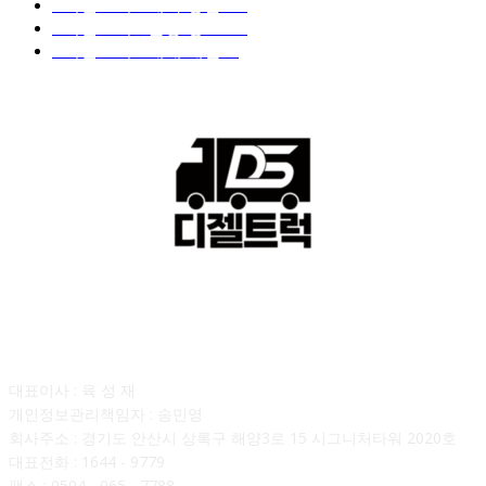
■디젤트럭■ 계약.상담
126
■디젤트럭■ 운송.정보
121
■디젤트럭■ 매매.매입
69
회사소개
대표이사 : 육 성 재
개인정보관리책임자 : 송민영
회사주소 : 경기도 안산시 상록구 해양3로 15 시그니처타워 2020호
대표전화 : 1644 - 9779
팩스 : 0504 - 065 - 7788