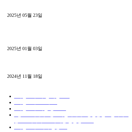
중고트럭매매 유튜브로 실버버튼? 디젤트럭이 해냈습니다 (감동 실화
2025년 05월 23일
1톤운송업 콜바리 4년동안 하시다가 1톤화물차+영업용넘버가격비교
젤트럭으로 정리!
2025년 01월 03일
윙바디 3.5톤트럭+화물개별넘버 동시계약손님, 지입정리 인터뷰
2024년 11월 18일
디젤트럭 카테고리
■디젤트럭■ 추천.매물
1168
■디젤트럭스토리
428
■디젤트럭■화물.정보
188
■중고트럭매매 ■중고화물차매매 ■영업용번호판시세 ■
중고트럭가격 ■소식 제공 알뜰정보
149
■디젤트럭■ 허가.진행
128