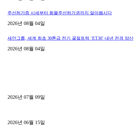
주선허가증 시세부터 화물주선허가권까지 알아봅시다
2026년 08월 04일
새안그룹, 세계 최초 30톤급 전기 굴절트럭 ‘ET30’ 내년 전격 양산
2026년 08월 04일
■디젤트럭■ 허가.진행
파주시 1.2톤 카고트럭 용달넘버 구매 완료! 접수까지 신속하게 진행
2026년 07월 09일
용인 고객님 1.2톤 냉동탑차 영업용번호판 계약 완료
2026년 06월 15일
[김해트럭매매] 3.5톤 윙바디에 개별화물넘버 달고 월 고정 지입료 