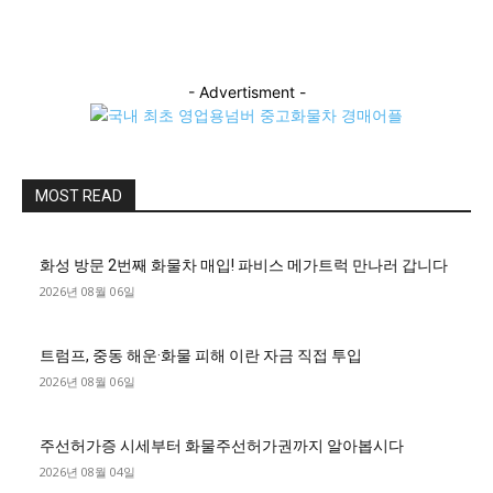
- Advertisment -
MOST READ
화성 방문 2번째 화물차 매입! 파비스 메가트럭 만나러 갑니다
2026년 08월 06일
트럼프, 중동 해운·화물 피해 이란 자금 직접 투입
2026년 08월 06일
주선허가증 시세부터 화물주선허가권까지 알아봅시다
2026년 08월 04일