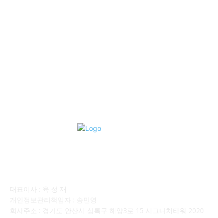
■중고트럭매매 ■중고화물차매매 ■영업용번호판시세 ■중고트럭가
격 ■소식 제공 알뜰정보
149
■디젤트럭■ 허가.진행
128
■디젤트럭■ 계약.상담
126
■디젤트럭■ 운송.정보
121
■디젤트럭■ 매매.매입
69
회사소개
대표이사 : 육 성 재
개인정보관리책임자 : 송민영
회사주소 : 경기도 안산시 상록구 해양3로 15 시그니처타워 2020