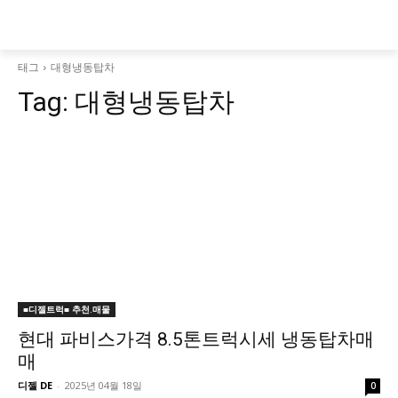
태그
대형냉동탑차
Tag:
대형냉동탑차
■디젤트럭■ 추천.매물
현대 파비스가격 8.5톤트럭시세 냉동탑차매
매
디젤 DE
-
2025년 04월 18일
0