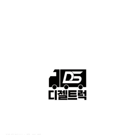
격 ■소식 제공 알뜰정보
149
■디젤트럭■ 허가.진행
128
■디젤트럭■ 계약.상담
126
■디젤트럭■ 운송.정보
121
■디젤트럭■ 매매.매입
69
회사소개