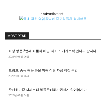
- Advertisment -
MOST READ
화성 방문 2번째 화물차 매입! 파비스 메가트럭 만나러 갑니다
2026년 08월 06일
트럼프, 중동 해운·화물 피해 이란 자금 직접 투입
2026년 08월 06일
주선허가증 시세부터 화물주선허가권까지 알아봅시다
2026년 08월 04일