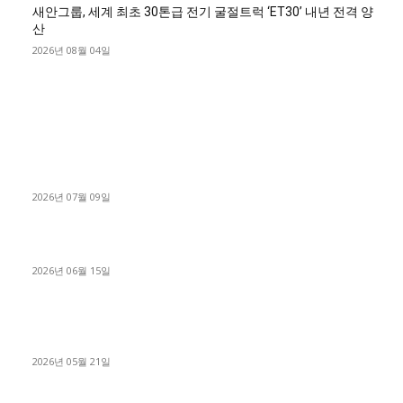
새안그룹, 세계 최초 30톤급 전기 굴절트럭 ‘ET30’ 내년 전격 양
산
2026년 08월 04일
■디젤트럭■ 허가.진행
파주시 1.2톤 카고트럭 용달넘버 구매 완료! 접수까지 신속하게
진행
2026년 07월 09일
용인 고객님 1.2톤 냉동탑차 영업용번호판 계약 완료
2026년 06월 15일
[김해트럭매매] 3.5톤 윙바디에 개별화물넘버 달고 월 고정 지입
료 탈출한 후기
2026년 05월 21일
■트럭기사■ 인생.극장