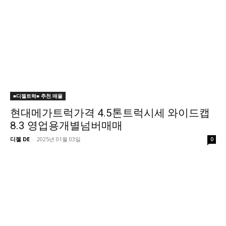
■디젤트럭■ 추천.매물
현대메가트럭가격 4.5톤트럭시세 와이드캡
8.3 영업용개별넘버매매
디젤 DE
-
2025년 01월 03일
0