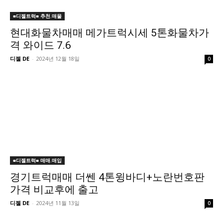
■디젤트럭■ 추천.매물
현대화물차매매 메가트럭시세 5톤화물차가
격 와이드 7.6
디젤 DE
-
2024년 12월 18일
0
■디젤트럭■ 매매.매입
경기트럭매매 더쎈 4톤윙바디+노란번호판
가격 비교후에 출고
디젤 DE
-
2024년 11월 13일
0