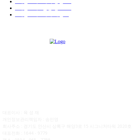
■디젤트럭■ 계약.상담
126
■디젤트럭■ 운송.정보
121
■디젤트럭■ 매매.매입
69
회사소개
대표이사 : 육 성 재
개인정보관리책임자 : 송민영
회사주소 : 경기도 안산시 상록구 해양3로 15 시그니처타워 2020호
대표전화 : 1644 - 9779
팩스 : 0504 - 065 - 7788