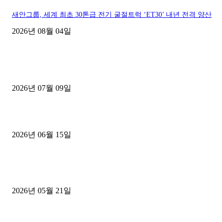
새안그룹, 세계 최초 30톤급 전기 굴절트럭 ‘ET30’ 내년 전격 양산
2026년 08월 04일
■디젤트럭■ 허가.진행
파주시 1.2톤 카고트럭 용달넘버 구매 완료! 접수까지 신속하게 진행
2026년 07월 09일
용인 고객님 1.2톤 냉동탑차 영업용번호판 계약 완료
2026년 06월 15일
[김해트럭매매] 3.5톤 윙바디에 개별화물넘버 달고 월 고정 지입료 
후기
2026년 05월 21일
■트럭기사■ 인생.극장