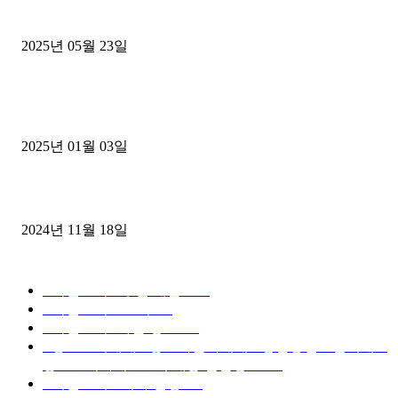
중고트럭매매 유튜브로 실버버튼? 디젤트럭이 해냈습니다 (감동 실화
2025년 05월 23일
1톤운송업 콜바리 4년동안 하시다가 1톤화물차+영업용넘버가격비교
젤트럭으로 정리!
2025년 01월 03일
윙바디 3.5톤트럭+화물개별넘버 동시계약손님, 지입정리 인터뷰
2024년 11월 18일
디젤트럭 카테고리
■디젤트럭■ 추천.매물
1168
■디젤트럭스토리
428
■디젤트럭■화물.정보
188
■중고트럭매매 ■중고화물차매매 ■영업용번호판시세 ■
중고트럭가격 ■소식 제공 알뜰정보
149
■디젤트럭■ 허가.진행
128