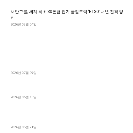
새안그룹, 세계 최초 30톤급 전기 굴절트럭 ‘ET30’ 내년 전격 양
산
2026년 08월 04일
■디젤트럭■ 허가.진행
파주시 1.2톤 카고트럭 용달넘버 구매 완료! 접수까지 신속하게
진행
2026년 07월 09일
용인 고객님 1.2톤 냉동탑차 영업용번호판 계약 완료
2026년 06월 15일
[김해트럭매매] 3.5톤 윙바디에 개별화물넘버 달고 월 고정 지입
료 탈출한 후기
2026년 05월 21일