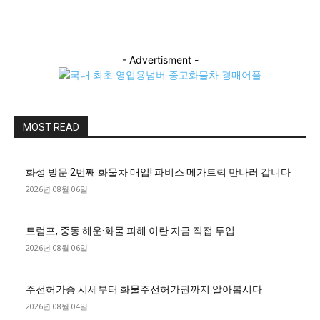
- Advertisment -
MOST READ
화성 방문 2번째 화물차 매입! 파비스 메가트럭 만나러 갑니다
2026년 08월 06일
트럼프, 중동 해운·화물 피해 이란 자금 직접 투입
2026년 08월 06일
주선허가증 시세부터 화물주선허가권까지 알아봅시다
2026년 08월 04일