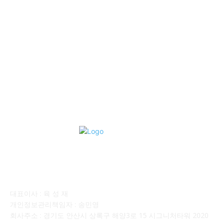
■중고트럭매매 ■중고화물차매매 ■영업용번호판시세 ■중고트럭가
격 ■소식 제공 알뜰정보
149
■디젤트럭■ 허가.진행
128
■디젤트럭■ 계약.상담
126
■디젤트럭■ 운송.정보
121
■디젤트럭■ 매매.매입
69
회사소개
대표이사 : 육 성 재
개인정보관리책임자 : 송민영
회사주소 : 경기도 안산시 상록구 해양3로 15 시그니처타워 2020