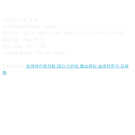
회사소개
대표이사 : 육 성 재
개인정보관리책임자 : 송민영
회사주소 : 경기도 안산시 상록구 해양3로 15 시그니처타워 2020호
대표전화 : 1644 - 9779
팩스 : 0504 - 065 - 7788
사업자등록번호 : 739 - 85 - 02383
카피라이터:
검색엔진최적화 SEO 기반의 웹브랜딩 설계전문가 김재
환
FOLLOW US