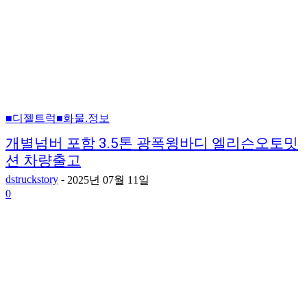
■디젤트럭■화물.정보
개별넘버 포함 3.5톤 광폭윙바디 엘리슨오토밋
션 차량출고
dstruckstory
-
2025년 07월 11일
0