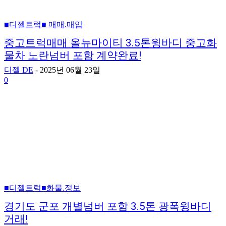
■디젤트럭■ 매매.매입
중고트럭매매 올뉴마이티 3.5톤윙바디 중고화
물차 노란넘버 포함 계약완료!
디젤 DE
-
2025년 06월 23일
0
■디젤트럭■화물.정보
경기도 군포 개별넘버 포함 3.5톤 광폭윙바디
거래!