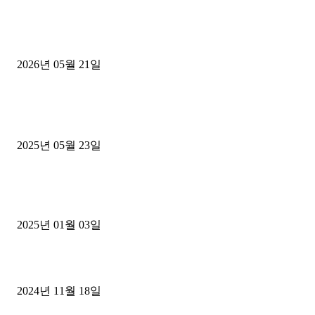
[김해트럭매매] 3.5톤 윙바디에 개별화물넘버 달고 월 고정 지입료 
후기
2026년 05월 21일
■트럭기사■ 인생.극장
중고트럭매매 유튜브로 실버버튼? 디젤트럭이 해냈습니다 (감동 실화
2025년 05월 23일
1톤운송업 콜바리 4년동안 하시다가 1톤화물차+영업용넘버가격비교
젤트럭으로 정리!
2025년 01월 03일
윙바디 3.5톤트럭+화물개별넘버 동시계약손님, 지입정리 인터뷰
2024년 11월 18일
디젤트럭 카테고리