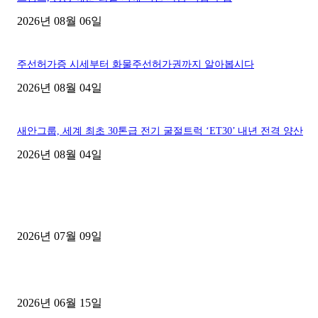
2026년 08월 06일
주선허가증 시세부터 화물주선허가권까지 알아봅시다
2026년 08월 04일
새안그룹, 세계 최초 30톤급 전기 굴절트럭 ‘ET30’ 내년 전격 양산
2026년 08월 04일
■디젤트럭■ 허가.진행
파주시 1.2톤 카고트럭 용달넘버 구매 완료! 접수까지 신속하게 진행
2026년 07월 09일
용인 고객님 1.2톤 냉동탑차 영업용번호판 계약 완료
2026년 06월 15일