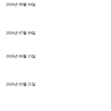
2026년 08월 04일
■디젤트럭■ 허가.진행
파주시 1.2톤 카고트럭 용달넘버 구매 완료! 접수까지 신속하게 진행
2026년 07월 09일
용인 고객님 1.2톤 냉동탑차 영업용번호판 계약 완료
2026년 06월 15일
[김해트럭매매] 3.5톤 윙바디에 개별화물넘버 달고 월 고정 지입료 
후기
2026년 05월 21일
■트럭기사■ 인생.극장
중고트럭매매 유튜브로 실버버튼? 디젤트럭이 해냈습니다 (감동 실화