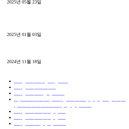
2025년 05월 23일
1톤운송업 콜바리 4년동안 하시다가 1톤화물차+영업용넘버가격비교
젤트럭으로 정리!
2025년 01월 03일
윙바디 3.5톤트럭+화물개별넘버 동시계약손님, 지입정리 인터뷰
2024년 11월 18일
디젤트럭 카테고리
■디젤트럭■ 추천.매물
1168
■디젤트럭스토리
428
■디젤트럭■화물.정보
188
■중고트럭매매 ■중고화물차매매 ■영업용번호판시세 ■
중고트럭가격 ■소식 제공 알뜰정보
149
■디젤트럭■ 허가.진행
128
■디젤트럭■ 계약.상담
126
■디젤트럭■ 운송.정보
121