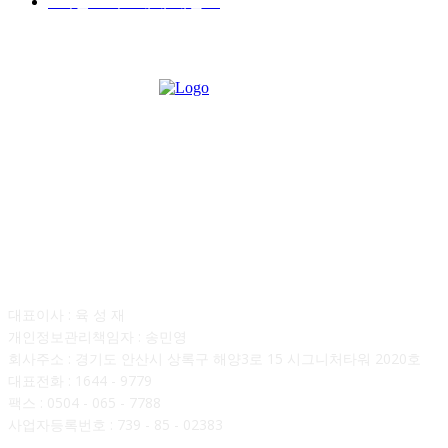
■디젤트럭■ 매매.매입
69
회사소개
대표이사 : 육 성 재
개인정보관리책임자 : 송민영
회사주소 : 경기도 안산시 상록구 해양3로 15 시그니처타워 2020호
대표전화 : 1644 - 9779
팩스 : 0504 - 065 - 7788
사업자등록번호 : 739 - 85 - 02383