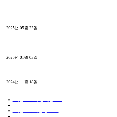
■트럭기사■ 인생.극장
중고트럭매매 유튜브로 실버버튼? 디젤트럭이 해냈습니다 (감동 실화
2025년 05월 23일
1톤운송업 콜바리 4년동안 하시다가 1톤화물차+영업용넘버가격비교
젤트럭으로 정리!
2025년 01월 03일
윙바디 3.5톤트럭+화물개별넘버 동시계약손님, 지입정리 인터뷰
2024년 11월 18일
디젤트럭 카테고리
■디젤트럭■ 추천.매물
1168
■디젤트럭스토리
428
■디젤트럭■화물.정보
188
■중고트럭매매 ■중고화물차매매 ■영업용번호판시세 ■