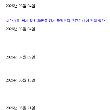
2026년 08월 04일
새안그룹, 세계 최초 30톤급 전기 굴절트럭 ‘ET30’ 내년 전격 양산
2026년 08월 04일
■디젤트럭■ 허가.진행
파주시 1.2톤 카고트럭 용달넘버 구매 완료! 접수까지 신속하게 진행
2026년 07월 09일
용인 고객님 1.2톤 냉동탑차 영업용번호판 계약 완료
2026년 06월 15일
[김해트럭매매] 3.5톤 윙바디에 개별화물넘버 달고 월 고정 지입료 
후기
2026년 05월 21일