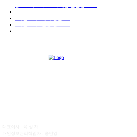
중고트럭가격 ■소식 제공 알뜰정보
149
■디젤트럭■ 허가.진행
128
■디젤트럭■ 계약.상담
126
■디젤트럭■ 운송.정보
121
■디젤트럭■ 매매.매입
69
회사소개
대표이사 : 육 성 재
개인정보관리책임자 : 송민영