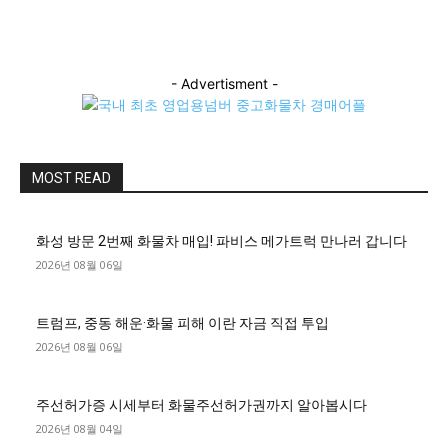
- Advertisment -
MOST READ
화성 방문 2번째 화물차 매입! 파비스 메가트럭 만나러 갑니다
2026년 08월 06일
트럼프, 중동 해운·화물 피해 이란 자금 직접 투입
2026년 08월 06일
주선허가증 시세부터 화물주선허가권까지 알아봅시다
2026년 08월 04일