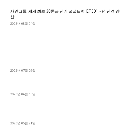
새안그룹, 세계 최초 30톤급 전기 굴절트럭 ‘ET30’ 내년 전격 양
산
2026년 08월 04일
■디젤트럭■ 허가.진행
파주시 1.2톤 카고트럭 용달넘버 구매 완료! 접수까지 신속하게
진행
2026년 07월 09일
용인 고객님 1.2톤 냉동탑차 영업용번호판 계약 완료
2026년 06월 15일
[김해트럭매매] 3.5톤 윙바디에 개별화물넘버 달고 월 고정 지입
료 탈출한 후기
2026년 05월 21일