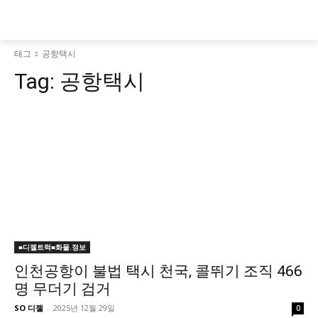
태그
공항택시
Tag:
공항택시
■디젤트럭■화물.정보
인천공항이 불법 택시 천국, 콜뛰기 조직 466
명 무더기 검거
SO 디젤
-
2025년 12월 29일
0