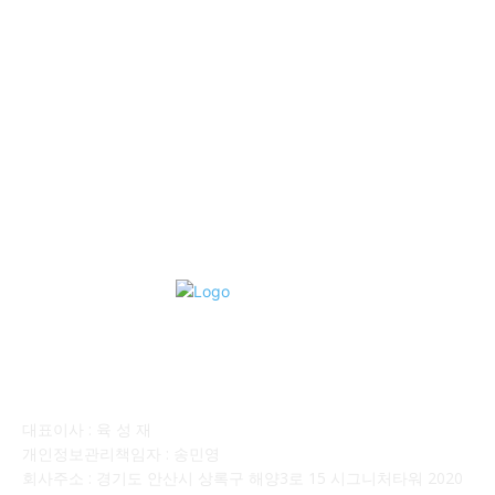
■중고트럭매매 ■중고화물차매매 ■영업용번호판시세 ■중고트럭가
격 ■소식 제공 알뜰정보
149
■디젤트럭■ 허가.진행
128
■디젤트럭■ 계약.상담
126
■디젤트럭■ 운송.정보
121
■디젤트럭■ 매매.매입
69
회사소개
대표이사 : 육 성 재
개인정보관리책임자 : 송민영
회사주소 : 경기도 안산시 상록구 해양3로 15 시그니처타워 2020