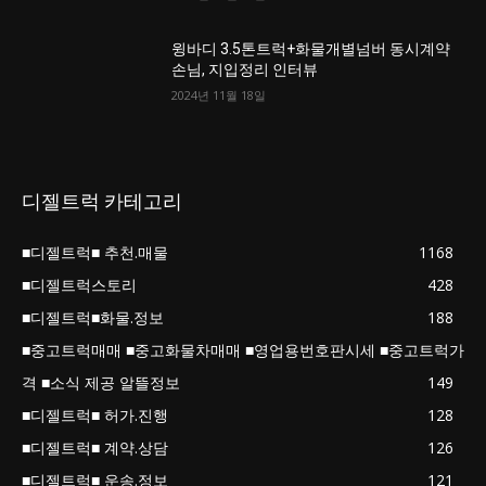
윙바디 3.5톤트럭+화물개별넘버 동시계약
손님, 지입정리 인터뷰
2024년 11월 18일
디젤트럭 카테고리
■디젤트럭■ 추천.매물
1168
■디젤트럭스토리
428
■디젤트럭■화물.정보
188
■중고트럭매매 ■중고화물차매매 ■영업용번호판시세 ■중고트럭가
격 ■소식 제공 알뜰정보
149
■디젤트럭■ 허가.진행
128
■디젤트럭■ 계약.상담
126
■디젤트럭■ 운송.정보
121