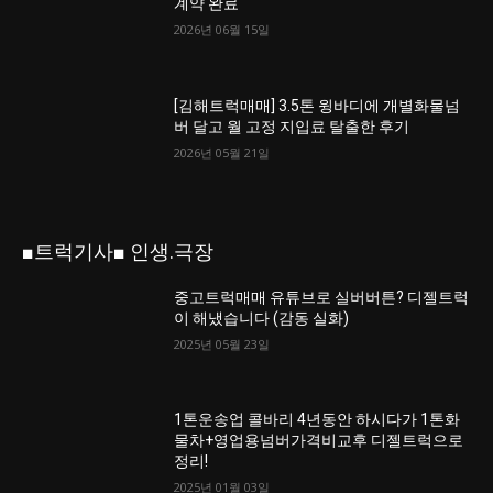
계약 완료
2026년 06월 15일
[김해트럭매매] 3.5톤 윙바디에 개별화물넘
버 달고 월 고정 지입료 탈출한 후기
2026년 05월 21일
■트럭기사■ 인생.극장
중고트럭매매 유튜브로 실버버튼? 디젤트럭
이 해냈습니다 (감동 실화)
2025년 05월 23일
1톤운송업 콜바리 4년동안 하시다가 1톤화
물차+영업용넘버가격비교후 디젤트럭으로
정리!
2025년 01월 03일