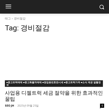
태그
경비절감
Tag:
경비절감
■중고트럭매매 ■중고화물차매매 ■영업용번호판시세 ■중고트럭가격 ■소식 제공 알뜰정
보
사업용 디젤트럭 세금 절약을 위한 효과적인
꿀팁
SEO JH
-
2025년 09월 25일
0