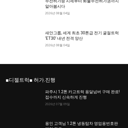
주선허가증 시세부터 화물주선허가권까지
알아봅시다
2026년 08월 04일
새안그룹, 세계 최초 30톤급 전기 굴절트럭
‘ET30’ 내년 전격 양산
2026년 08월 04일
■디젤트럭■ 허가.진행
파주시 1.2톤 카고트럭 용달넘버 구매 완료!
접수까지 신속하게 진행
2026년 07월 09일
용인 고객님 1.2톤 냉동탑차 영업용번호판