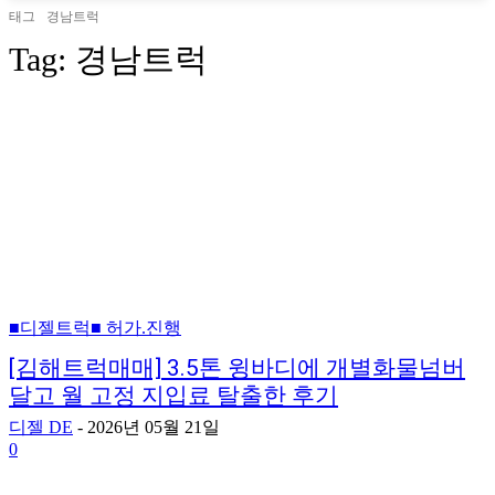
태그
경남트럭
Tag:
경남트럭
■디젤트럭■ 허가.진행
[김해트럭매매] 3.5톤 윙바디에 개별화물넘버
달고 월 고정 지입료 탈출한 후기
디젤 DE
-
2026년 05월 21일
0