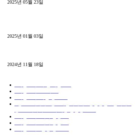
2025년 05월 23일
1톤운송업 콜바리 4년동안 하시다가 1톤화물차+영업용넘버가격비교
젤트럭으로 정리!
2025년 01월 03일
윙바디 3.5톤트럭+화물개별넘버 동시계약손님, 지입정리 인터뷰
2024년 11월 18일
디젤트럭 카테고리
■디젤트럭■ 추천.매물
1168
■디젤트럭스토리
428
■디젤트럭■화물.정보
188
■중고트럭매매 ■중고화물차매매 ■영업용번호판시세 ■
중고트럭가격 ■소식 제공 알뜰정보
149
■디젤트럭■ 허가.진행
128
■디젤트럭■ 계약.상담
126
■디젤트럭■ 운송.정보
121