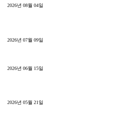
2026년 08월 04일
■디젤트럭■ 허가.진행
파주시 1.2톤 카고트럭 용달넘버 구매 완료! 접수까지 신속하게 진행
2026년 07월 09일
용인 고객님 1.2톤 냉동탑차 영업용번호판 계약 완료
2026년 06월 15일
[김해트럭매매] 3.5톤 윙바디에 개별화물넘버 달고 월 고정 지입료 
후기
2026년 05월 21일
■트럭기사■ 인생.극장
중고트럭매매 유튜브로 실버버튼? 디젤트럭이 해냈습니다 (감동 실화