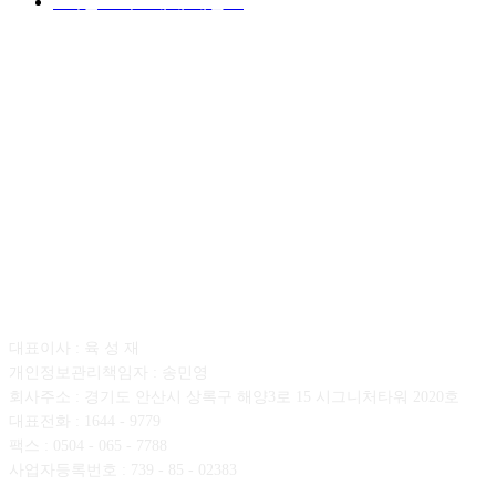
■디젤트럭■ 매매.매입
69
회사소개
대표이사 : 육 성 재
개인정보관리책임자 : 송민영
회사주소 : 경기도 안산시 상록구 해양3로 15 시그니처타워 2020호
대표전화 : 1644 - 9779
팩스 : 0504 - 065 - 7788
사업자등록번호 : 739 - 85 - 02383