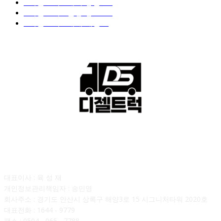
■디젤트럭■ 계약.상담
126
■디젤트럭■ 운송.정보
121
■디젤트럭■ 매매.매입
69
회사소개
대표이사 : 육 성 재
개인정보관리책임자 : 송민영
회사주소 : 경기도 안산시 상록구 해양3로 15 시그니처타워 2020호
대표전화 : 1644 - 9779
팩스 : 0504 - 065 - 7788