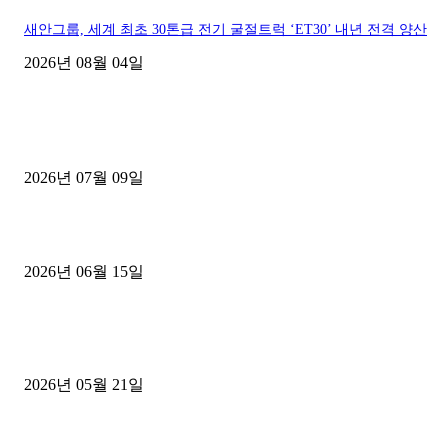
새안그룹, 세계 최초 30톤급 전기 굴절트럭 ‘ET30’ 내년 전격 양산
2026년 08월 04일
■디젤트럭■ 허가.진행
파주시 1.2톤 카고트럭 용달넘버 구매 완료! 접수까지 신속하게 진행
2026년 07월 09일
용인 고객님 1.2톤 냉동탑차 영업용번호판 계약 완료
2026년 06월 15일
[김해트럭매매] 3.5톤 윙바디에 개별화물넘버 달고 월 고정 지입료 
후기
2026년 05월 21일
■트럭기사■ 인생.극장