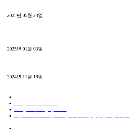
중고트럭매매 유튜브로 실버버튼? 디젤트럭이 해냈습니다 (감동 실화
2025년 05월 23일
1톤운송업 콜바리 4년동안 하시다가 1톤화물차+영업용넘버가격비교
젤트럭으로 정리!
2025년 01월 03일
윙바디 3.5톤트럭+화물개별넘버 동시계약손님, 지입정리 인터뷰
2024년 11월 18일
디젤트럭 카테고리
■디젤트럭■ 추천.매물
1168
■디젤트럭스토리
428
■디젤트럭■화물.정보
188
■중고트럭매매 ■중고화물차매매 ■영업용번호판시세 ■
중고트럭가격 ■소식 제공 알뜰정보
149
■디젤트럭■ 허가.진행
128