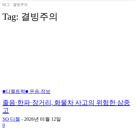
태그
결빙주의
Tag:
결빙주의
■디젤트럭■ 운송.정보
졸음·한파·장거리, 화물차 사고의 위험한 삼중
고
SO 디젤
-
2026년 01월 12일
0