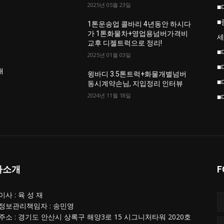
2025년 05월 23일
■
■
업
1톤운송업 콜바리 4년동안 하시다
가 1톤화물차+영업용넘버가격비
세
교후 디젤트럭으로 정리!
■
2025년 01월 03일
■
개
윙바디 3.5톤트럭+화물개별넘버
■
동시계약손님, 지입정리 인터뷰
2024년 11월 18일
■
사소개
F
사 : 육 성 재
정보관리책임자 : 송민영
주소 : 경기도 안산시 상록구 해양3로 15 시그니처타워 2020호