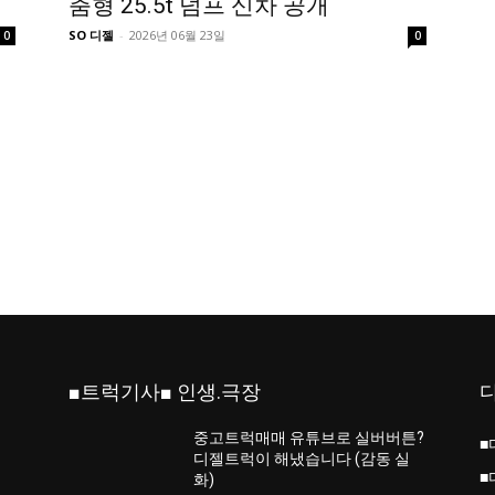
춤형 25.5t 덤프 신차 공개
SO 디젤
-
2026년 06월 23일
0
0
■트럭기사■ 인생.극장
중고트럭매매 유튜브로 실버버튼?
■
진
디젤트럭이 해냈습니다 (감동 실
■
화)