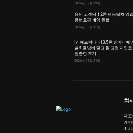
2026년 07월 09일
용인 고객님 1.2톤 냉동탑차 영
용번호판 계약 완료
2026년 06월 15일
[김해트럭매매] 3.5톤 윙바디에 
별화물넘버 달고 월 고정 지입료
탈출한 후기
2026년 05월 21일
회
대표이
개인
회사