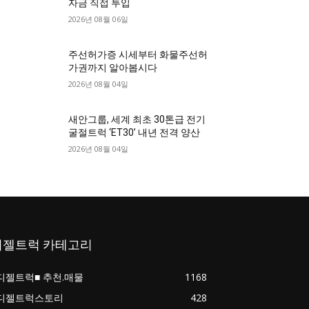
자금 직접 투입
2026년 08월 06일
주선허가증 시세부터 화물주선허
가권까지 알아봅시다
2026년 08월 04일
새안그룹, 세계 최초 30톤급 전기
굴절트럭 ‘ET30’ 내년 전격 양산
2026년 08월 04일
디젤트럭 카테고리
디젤트럭■ 추천.매물
1168
디젤트럭스토리
428