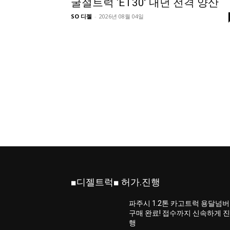
굴절트럭 ‘ET30’ 내년 전격 양산
SO 디젤
-
2026년 08월 04일
■디젤트럭■ 허가.진행
파주시 1.2톤 카고트럭 용달넘버
구매 완료! 접수까지 신속하게 
행