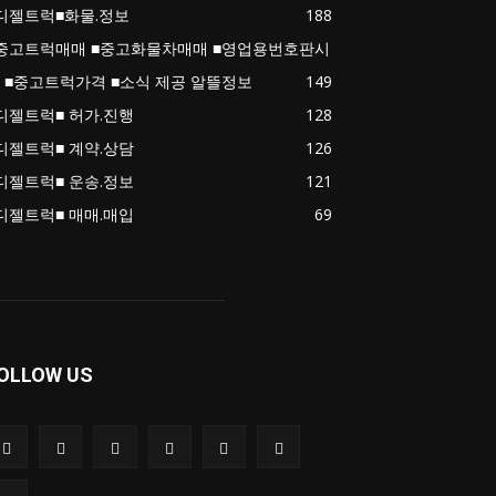
디젤트럭■화물.정보
188
중고트럭매매 ■중고화물차매매 ■영업용번호판시
 ■중고트럭가격 ■소식 제공 알뜰정보
149
디젤트럭■ 허가.진행
128
디젤트럭■ 계약.상담
126
디젤트럭■ 운송.정보
121
디젤트럭■ 매매.매입
69
OLLOW US