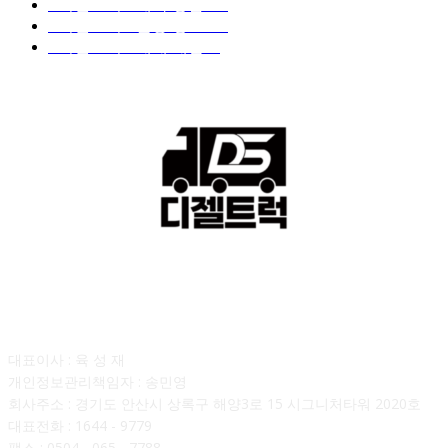
■디젤트럭■ 계약.상담
126
■디젤트럭■ 운송.정보
121
■디젤트럭■ 매매.매입
69
회사소개
대표이사 : 육 성 재
개인정보관리책임자 : 송민영
회사주소 : 경기도 안산시 상록구 해양3로 15 시그니처타워 2020호
대표전화 : 1644 - 9779
팩스 : 0504 - 065 - 7788