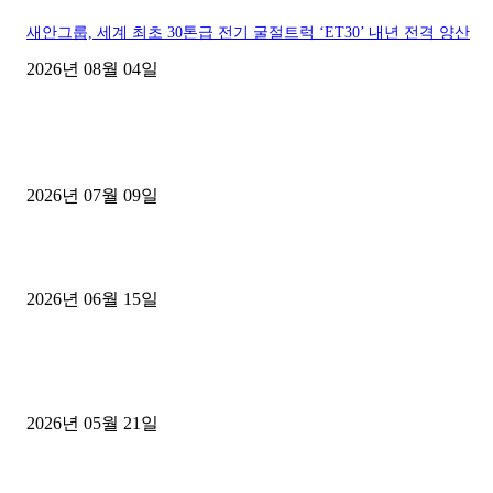
새안그룹, 세계 최초 30톤급 전기 굴절트럭 ‘ET30’ 내년 전격 양산
2026년 08월 04일
■디젤트럭■ 허가.진행
파주시 1.2톤 카고트럭 용달넘버 구매 완료! 접수까지 신속하게 진행
2026년 07월 09일
용인 고객님 1.2톤 냉동탑차 영업용번호판 계약 완료
2026년 06월 15일
[김해트럭매매] 3.5톤 윙바디에 개별화물넘버 달고 월 고정 지입료 
후기
2026년 05월 21일
■트럭기사■ 인생.극장