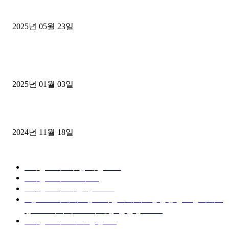
중고트럭매매 유튜브로 실버버튼? 디젤트럭이 해냈습니다 (감동 실화
2025년 05월 23일
1톤운송업 콜바리 4년동안 하시다가 1톤화물차+영업용넘버가격비교
젤트럭으로 정리!
2025년 01월 03일
윙바디 3.5톤트럭+화물개별넘버 동시계약손님, 지입정리 인터뷰
2024년 11월 18일
디젤트럭 카테고리
■디젤트럭■ 추천.매물
1168
■디젤트럭스토리
428
■디젤트럭■화물.정보
188
■중고트럭매매 ■중고화물차매매 ■영업용번호판시세 ■
중고트럭가격 ■소식 제공 알뜰정보
149
■디젤트럭■ 허가.진행
128