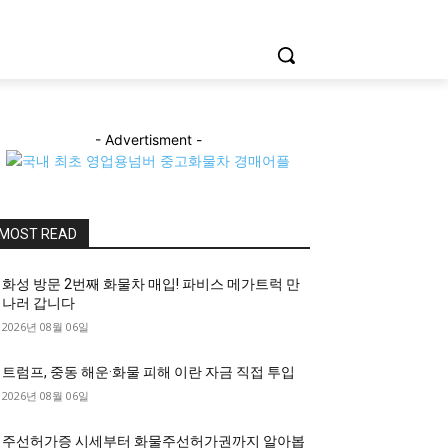
- Advertisment -
MOST READ
화성 방문 2번째 화물차 매입! 파비스 메가트럭 만
나러 갑니다
2026년 08월 06일
트럼프, 중동 해운·화물 피해 이란 자금 직접 투입
2026년 08월 06일
주선허가증 시세부터 화물주선허가권까지 알아봅