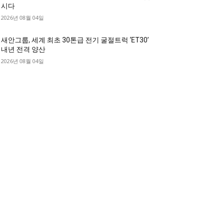
시다
2026년 08월 04일
새안그룹, 세계 최초 30톤급 전기 굴절트럭 ‘ET30’
내년 전격 양산
2026년 08월 04일
디젤트럭 카테고리
디젤트럭■ 추천.매물
1168
디젤트럭스토리
428
디젤트럭■화물.정보
188
중고트럭매매 ■중고화물차매매 ■영업용번호판시
 ■중고트럭가격 ■소식 제공 알뜰정보
149
디젤트럭■ 허가.진행
128
디젤트럭■ 계약.상담
126