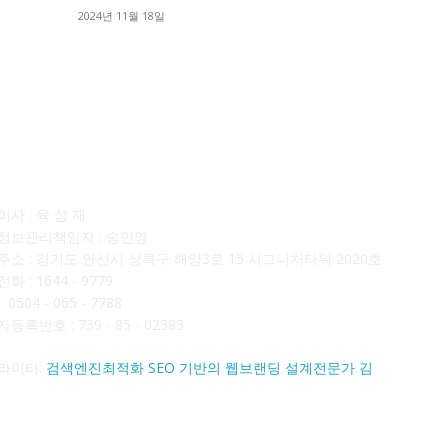
■
2024년 11월 18일
■
사소개
F
사 : 육 성 재
정보관리책임자 : 송민영
주소 : 경기도 안산시 상록구 해양3로 15 시그니처타워 2020호
화 : 1644 - 9779
 0504 - 065 - 7788
등록번호 : 739 - 85 - 02383
라이터:
검색엔진최적화 SEO 기반의 웹브랜딩 설계전문가 김