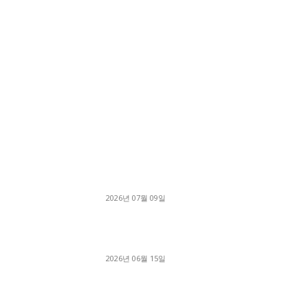
■디젤트럭■ 허가.진행
파주시 1.2톤 카고트럭 용달넘버 구매 완료! 접
지 신속하게 진행
2026년 07월 09일
용인 고객님 1.2톤 냉동탑차 영업용번호판 계약 
료
2026년 06월 15일
[김해트럭매매] 3.5톤 윙바디에 개별화물넘버 
월 고정 지입료 탈출한 후기