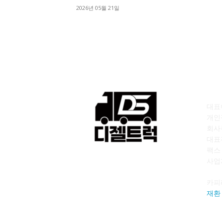
2026년 05월 21일
회
대표이
개인
회사
대표전
팩스 :
사업자
카피
재환